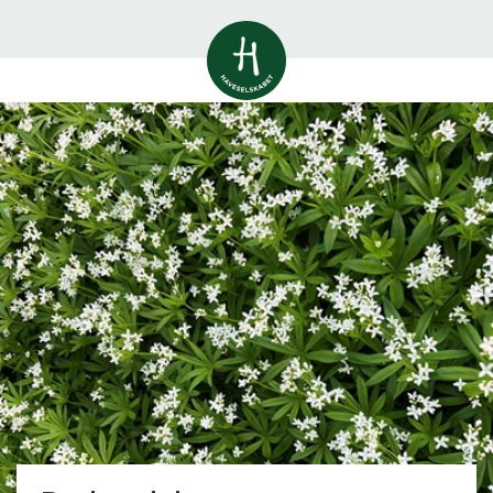
Vis alle
0
resultater
Havestof
0
resultater
Du skal indtaste minimum 3
tegn for at se resultater
Arrangementer
Her kan du søge i hele vores katalog af
0
resultater
artikler, arrangementer, produkter og åbne
haver.
Shop
0
resultater
Åbne haver
0
resultater