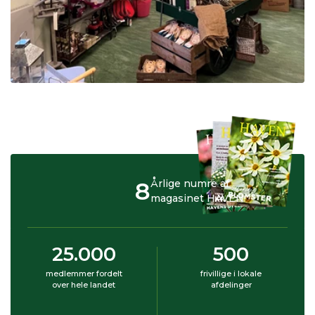
8
Årlige numre af
magasinet HAVEN
25.000
500
medlemmer fordelt
frivillige i lokale
over hele landet
afdelinger