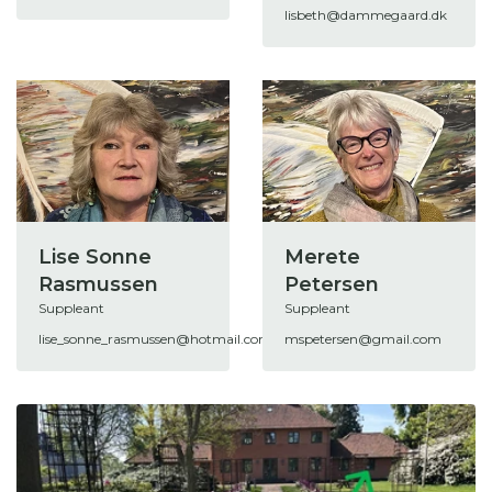
lisbeth@dammegaard.dk
Lise Sonne
Merete
Rasmussen
Petersen
Suppleant
Suppleant
lise_sonne_rasmussen@hotmail.com
mspetersen@gmail.com