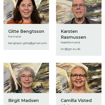
Gitte Bengtsson
Karsten
Formand
Rasmussen
Næstformand
bengtsson.gitte@gmail.com
krr@ign.ku.dk
Birgit Madsen
Camilla Visted