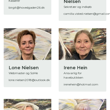
Kasserer
Nielsen
Sekretær og indkøb
birgit@hovedgaden26.dk
camilla.visted.nielsen@gmail.c
Lone Nielsen
Irene Hein
Webmaster og SoMe
Ansvarlig for
havebutikken
lone.nielsen2018@outlook.dk
irenehein@hotmail.com