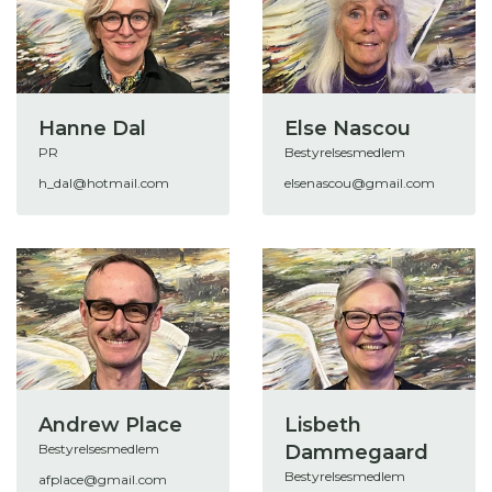
Hanne Dal
Else Nascou
PR
Bestyrelsesmedlem
h_dal@hotmail.com
elsenascou@gmail.com
Andrew Place
Lisbeth
Bestyrelsesmedlem
Dammegaard
Bestyrelsesmedlem
afplace@gmail.com