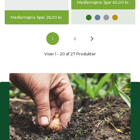
Medlemspris: Spar 60,00 kr.
Medlemspris: Spar 26,00 kr.
1
2
Viser
1
-
20
af 27 Produkter