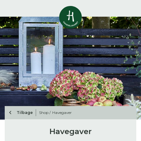
Vis alle
0
resultater
Havestof
0
resultater
Du skal indtaste minimum 3
tegn for at se resultater
Arrangementer
Her kan du søge i hele vores katalog af
0
resultater
artikler, arrangementer, produkter og åbne
haver.
Shop
0
resultater
Tilbage
Shop /
Havegaver
Åbne haver
0
resultater
Havegaver