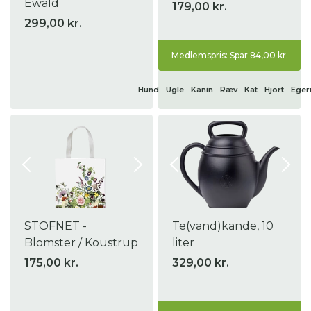
Ewald
179,00 kr.
299,00 kr.
Medlemspris: Spar 84,00 kr.
Hund
Ugle
Kanin
Ræv
Kat
Hjort
Eger
STOFNET -
Te(vand)kande, 10
Blomster / Koustrup
liter
175,00 kr.
329,00 kr.