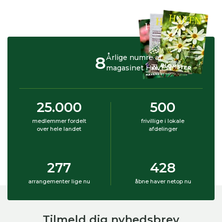
8
Årlige numre af
magasinet HAVEN
25.000
500
medlemmer fordelt
frivillige i lokale
over hele landet
afdelinger
277
428
arrangementer lige nu
åbne haver netop nu
Tilmeld dig nyhedsbrev