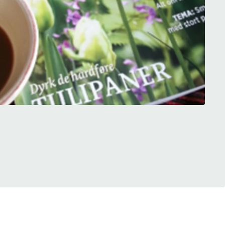
 se
ter,