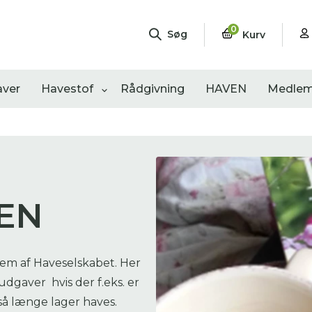
0
Søg
Kurv
aver
Havestof
Rådgivning
HAVEN
Medlem
ngementer
Shop
Åbne haver
sultater
0
resultater
0
resultater
VEN
em af Haveselskabet. Her
gaver hvis der f.eks. er
så længe lager haves.