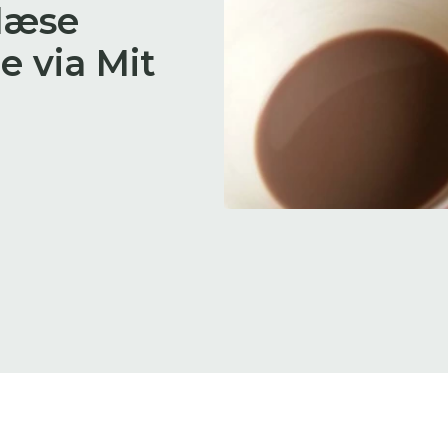
 læse
 skal indtaste minimum 3 tegn for at
ge
via Mit
resultater
 kan du søge i hele vores katalog af artikler, arrangemen
produkter og åbne haver.