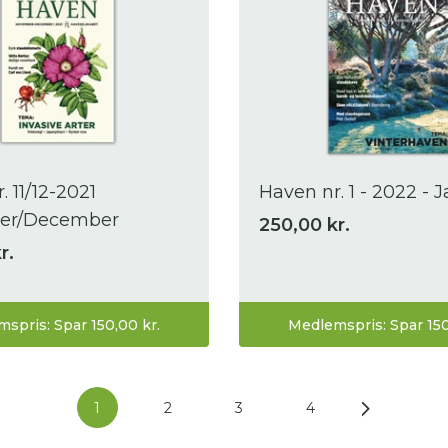
. 11/12-2021
Haven nr. 1 - 2022 - 
er/December
250,00 kr.
r.
spris: Spar 150,00 kr.
Medlemspris: Spar 150
1
2
3
4