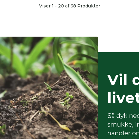
Viser
1
-
20
af 68 Produkter
Vil 
live
Så dyk ned
smukke, in
handler om