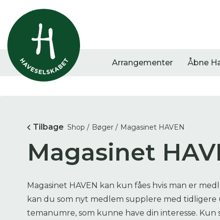
Arrangementer
Åbne H
Vis alle
Havestof
Arra
Tilbage
Shop /
Bøger /
Magasinet HAVEN
0
resultater
0
resultater
0
re
Magasinet HA
Magasinet HAVEN kan kun fåes hvis man er medl
kan du som nyt medlem supplere med tidligere ud
temanumre, som kunne have din interesse. Kun 