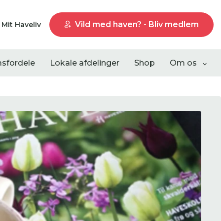
Vild med haven? - Bliv medlem
Mit Haveliv
sfordele
Lokale afdelinger
Shop
Om os
Liste visning