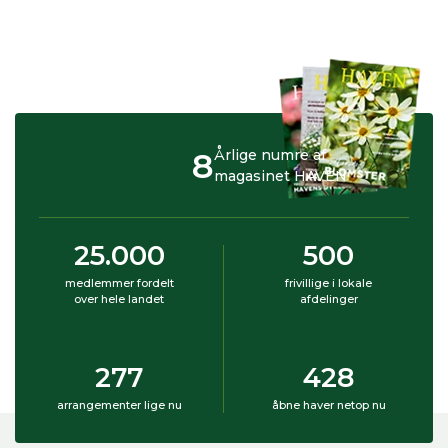
8
Årlige numre af
magasinet HAVEN
25.000
500
medlemmer fordelt
frivillige i lokale
over hele landet
afdelinger
277
428
arrangementer lige nu
åbne haver netop nu