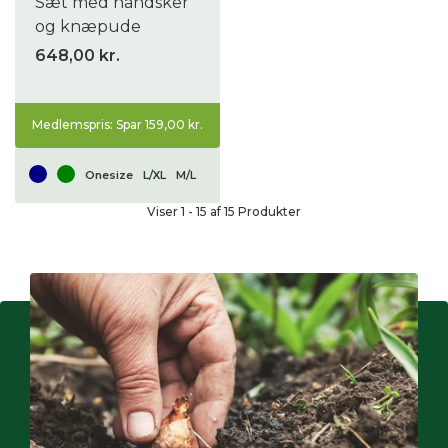
Sæt med handsker
og knæpude
648,00 kr.
Medlemspris: Spar 159,00 kr.
Onesize
L/XL
M/L
Viser
1
-
15
af 15 Produkter