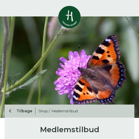
Vis alle
0
resultater
Havestof
0
resultater
Du skal indtaste minimum 3
tegn for at se resultater
Arrangementer
Her kan du søge i hele vores katalog af
0
resultater
artikler, arrangementer, produkter og åbne
haver.
Shop
0
resultater
Tilbage
Shop /
Medlemstilbud
Åbne haver
0
resultater
Medlemstilbud