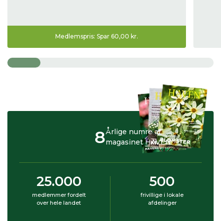
Medlemspris: Spar 60,00 kr.
8
Årlige numre af
magasinet HAVEN
25.000
500
medlemmer fordelt
frivillige i lokale
over hele landet
afdelinger