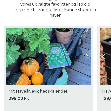
havevandringer og plantemarkeder.
vores udvalgte favoritter og lad dig
Vi fører termokoppen i farverne sort, khaki, stål og coyote.
inspirere til endnu flere skønne stunder i
haven
Detaljer
Materiale: rustfrit stål.
Mål: kan indeholde 500ml.
Mit Haveår, evighedskalender
Have
299,00 kr.
129,