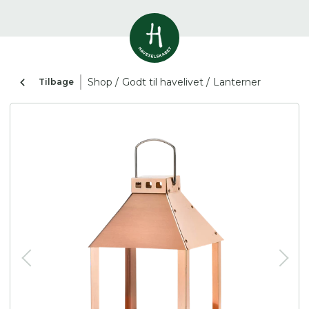
Vis alle
0
resultater
Shop /
Godt til havelivet /
Lanterner
Tilbage
Havestof
0
resultater
Du skal indtaste minimum 3
tegn for at se resultater
Arrangementer
Her kan du søge i hele vores katalog af
0
resultater
artikler, arrangementer, produkter og åbne
haver.
Shop
0
resultater
Åbne haver
0
resultater