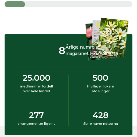
8
Årlige numre af
magasinet HAVEN
25.000
500
medlemmer fordelt
frivillige i lokale
over hele landet
afdelinger
277
428
arrangementer lige nu
åbne haver netop nu