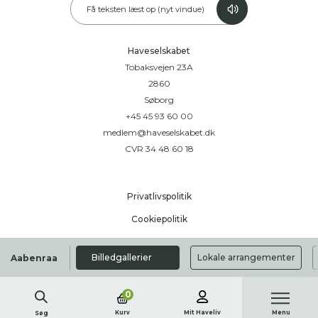
Få teksten læst op (nyt vindue)
Haveselskabet
Tobaksvejen 23A
2860
Søborg
+45 45 93 60 00
medlem@haveselskabet.dk
CVR 34 48 60 18
Privatlivspolitik
Cookiepolitik
Handelsbetingelser
Billedgallerier
Lokale arrangementer
Aabenraa
0
Kurv
Mit Haveliv
Menu
Søg