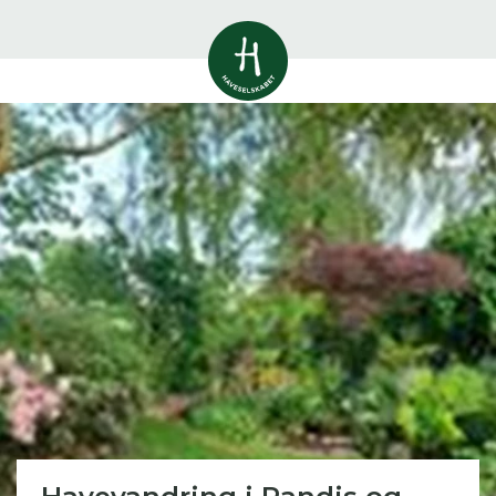
Vis alle
0
resultater
Havestof
0
resultater
Du skal indtaste minimum 3
tegn for at se resultater
Arrangementer
Her kan du søge i hele vores katalog af
0
resultater
artikler, arrangementer, produkter og åbne
haver.
Shop
0
resultater
Åbne haver
0
resultater