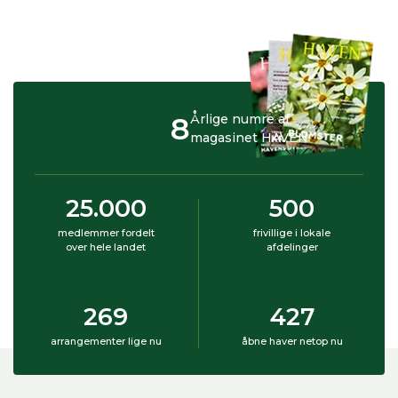
8
Årlige numre af
magasinet HAVEN
25.000
500
medlemmer fordelt
frivillige i lokale
over hele landet
afdelinger
269
427
arrangementer lige nu
åbne haver netop nu