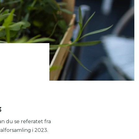
 se
ter,
3
n du se referatet fra
lforsamling i 2023.