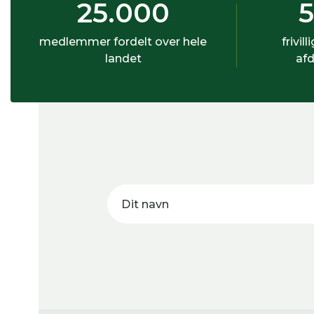
25.000
medlemmer fordelt over hele
frivill
landet
afd
Dit navn