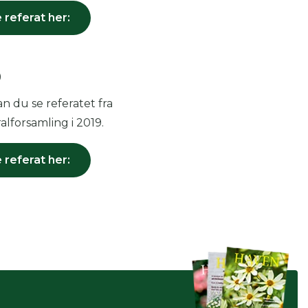
 referat her:
9
n du se referatet fra
lforsamling i 2019.
 referat her: