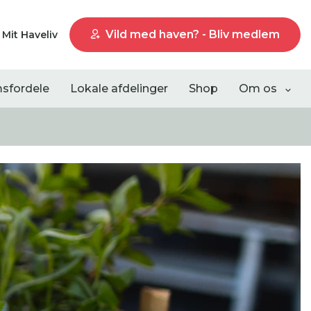
Vild med haven? - Bliv medlem
Mit Haveliv
sfordele
Lokale afdelinger
Shop
Om os
Liste visning