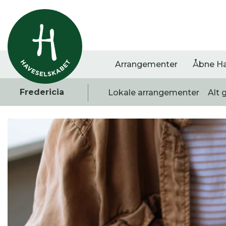
Arrangementer
Åbne H
Fredericia
Lokale arrangementer
Alt 
Vis alle
Havestof
Arra
0
resultater
0
resultater
0
re