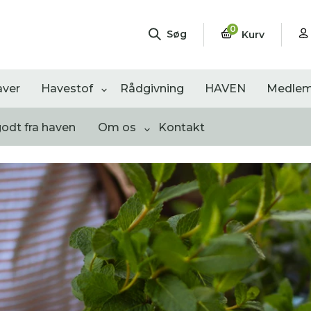
0
Søg
Kurv
aver
Havestof
Rådgivning
HAVEN
Medlem
godt fra haven
Om os
Kontakt
ngementer
Shop
Åbne haver
sultater
0
resultater
0
resultater