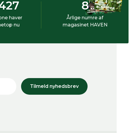
427
8
bne haver
Årlige numre af
netop nu
magasinet HAVEN
Tilmeld nyhedsbrev