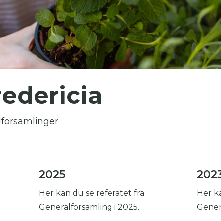
 skal indtaste minimum 3 tegn for at
resultater
 kan du søge i hele vores katalog af artikler, arrangemen
edericia
produkter og åbne haver.
alforsamlinger
2025
202
Her kan du se referatet fra
Her ka
Generalforsamling i 2025.
Genera