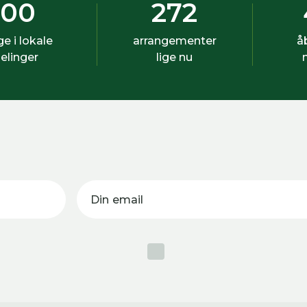
500
272
ige i lokale
arrangementer
å
elinger
lige nu
Din email