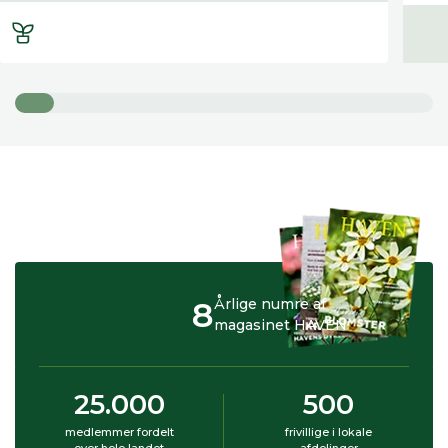
8
Årlige numre af
magasinet HAVEN
25.000
500
medlemmer fordelt
frivillige i lokale