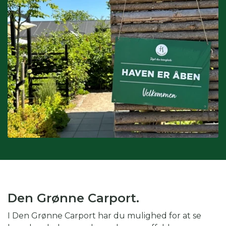
Interesser:
du kan også søge på interesser, hvis du fx er
glad for drivhus eller biodiversitet.
Kombination af kategorier:
du kan også vinge af i flere
kategorier for at gøre din søgning endnu mere specifik.
Skal du fx på weekendtur til Silkeborg og er glad for drivhus,
kan du med fordel både vinge af i periode, region og
interesse.
Den Grønne Carport.
I Den Grønne Carport har du mulighed for at se