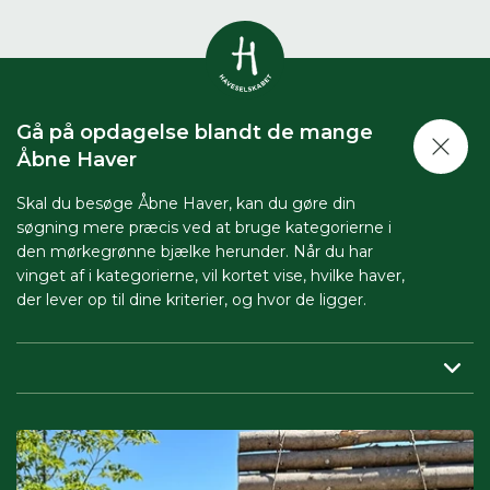
Vis alle
0
resultater
Gå på opdagelse blandt de mange
Havestof
Åbne Haver
0
resultater
Du skal indtaste minimum 3
tegn for at se resultater
Skal du besøge Åbne Haver, kan du gøre din
søgning mere præcis ved at bruge kategorierne i
Arrangementer
Her kan du søge i hele vores katalog af
0
resultater
den mørkegrønne bjælke herunder. Når du har
artikler, arrangementer, produkter og åbne
vinget af i kategorierne, vil kortet vise, hvilke haver,
haver.
der lever op til dine kriterier, og hvor de ligger.
Shop
0
resultater
Region:
her indsnævrer du, så du får vist haver tæt på dig.
Åbne haver
0
resultater
Periode:
vil du besøge Åbne Haver i en bestemt periode,
skal du sætte både start- og slutdato på.