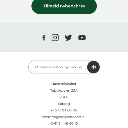
Tilmeld nyhedsbrev
Få teksten læst op (nyt vindue)
Haveselskabet
Tobaksvejen 23A
2860
Søborg
+45 45 93 60 00
medlem@haveselskabet.dk
CVR 34 48 60 18