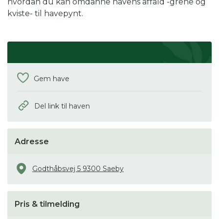
hvordan du kan omdanne havens affald -grene og
kviste- til havepynt.
Gem have
Del link til haven
Adresse
Godthåbsvej 5 9300 Saeby
Pris & tilmelding