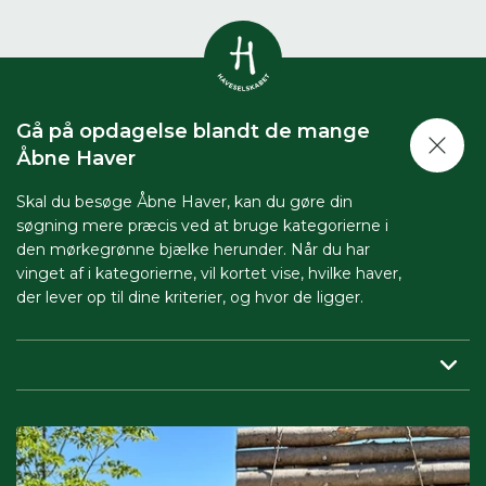
Vis alle
0
resultater
Gå på opdagelse blandt de mange
Havestof
Åbne Haver
0
resultater
Du skal indtaste minimum 3
tegn for at se resultater
Skal du besøge Åbne Haver, kan du gøre din
søgning mere præcis ved at bruge kategorierne i
Arrangementer
Her kan du søge i hele vores katalog af
0
resultater
den mørkegrønne bjælke herunder. Når du har
artikler, arrangementer, produkter og åbne
vinget af i kategorierne, vil kortet vise, hvilke haver,
haver.
der lever op til dine kriterier, og hvor de ligger.
Shop
0
resultater
Region:
her indsnævrer du, så du får vist haver tæt på dig.
Åbne haver
0
resultater
Periode:
vil du besøge Åbne Haver i en bestemt periode,
skal du sætte både start- og slutdato på.