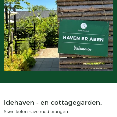
Interesser:
du kan også søge på interesser, hvis du fx er
glad for drivhus eller biodiversitet.
Kombination af kategorier:
du kan også vinge af i flere
kategorier for at gøre din søgning endnu mere specifik.
Skal du fx på weekendtur til Silkeborg og er glad for drivhus,
kan du med fordel både vinge af i periode, region og
interesse.
Idehaven - en cottagegarden.
Skøn kolonihave med orangeri.