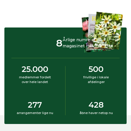
8
Årlige numre af
magasinet HAVEN
25.000
500
medlemmer fordelt
frivillige i lokale
over hele landet
afdelinger
277
428
arrangementer lige nu
åbne haver netop nu