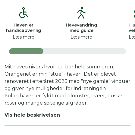
Haven er
Havevandring
Hu
handicapvenlig
med guide
ve
Læs mere
Læs mere
Læ
Mit haveunivers hvor jeg bor hele sommeren.
Orangeriet er min "stue" i haven. Det er blevet
renoveret i efteråret 2023 med "nye gamle" vinduer
og giver nye muligheder for indretningen.
Kolonihaven er fyldt med blomster, træer, buske,
roser og mange spiselige afgrøder.
Der er lagt vægt på mange løsninger som passer til
Vis hele beskrivelsen
den mindre have og alligevel med plads til en del
rum hvor man kan sidde og nyde.
Man kan gå på opdagelse i haven ad flere veje - der