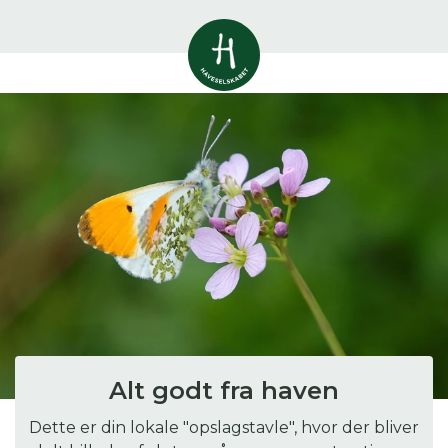
Vis alle
0
resultater
Havestof
0
resultater
Du skal indtaste minimum 3
tegn for at se resultater
Arrangementer
Her kan du søge i hele vores katalog af
0
resultater
artikler, arrangementer, produkter og åbne
haver.
Shop
0
resultater
Åbne haver
0
resultater
Alt godt fra haven
Dette er din lokale "opslagstavle", hvor der bliver