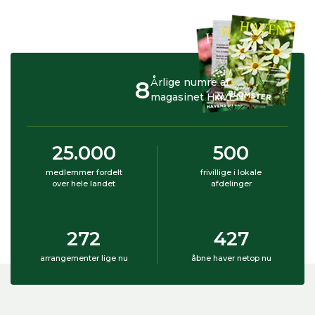
8
Årlige numre af
magasinet HAVEN
25.000
500
medlemmer fordelt
frivillige i lokale
over hele landet
afdelinger
272
427
arrangementer lige nu
åbne haver netop nu