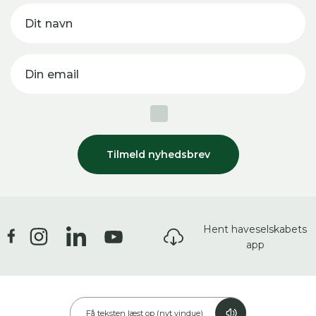
Dit navn
Din email
Tilmeld nyhedsbrev
Hent haveselskabets
app
Få teksten læst op (nyt vindue)