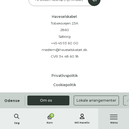
Haveselskabet
Tobaksvejen 23A
2860
Søborg
+45 45 93 60 00
medlem@haveselskabet.dk
CVR 34 48 60 18
Privatlivspolitik
Cookiepolitik
Handelsbetingelser
Om os
Lokale arrangementer
A
Odense
0
Kurv
Mit Haveliv
Menu
Søg