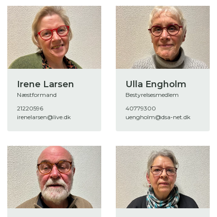
Irene Larsen
Ulla Engholm
Næstformand
Bestyrelsesmedlem
21220596
40779300
irenelarsen@live.dk
uengholm@dsa-net.dk