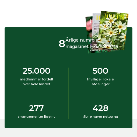
8
Årlige numre af
magasinet HAVEN
25.000
500
medlemmer fordelt
frivillige i lokale
over hele landet
afdelinger
277
428
arrangementer lige nu
åbne haver netop nu