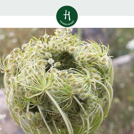
Vis alle
0
resultater
Havestof
0
resultater
Du skal indtaste minimum 3
tegn for at se resultater
Arrangementer
Her kan du søge i hele vores katalog af
0
resultater
artikler, arrangementer, produkter og åbne
haver.
Shop
0
resultater
Åbne haver
0
resultater