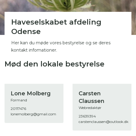
Haveselskabet afdeling
Odense
Her kan du møde vores bestyrelse og se deres
kontakt infomationer.
Mød den lokale bestyrelse
Lone Molberg
Carsten
Formand
Claussen
Webredaktør
20117476
lonemolberg@gmail.com
23639394
carstenclaussen@outlook.dk