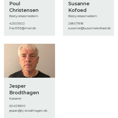
Poul
Susanne
Christensen
Kofoed
Bestyrelsesmedlem
Bestyrelsesmedlem
42503502
26807818
Pac1953@mail.dk
susanne@susannekofoed.dk
Jesper
Brodthagen
Kasserer
60493890
jesper@tj-brodthagen.dk