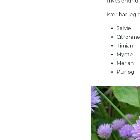
trives endnu 
Især har jeg 
Salvie
Citronmel
Timian
Mynte
Merian
Purløg