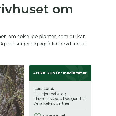
rivhuset om
 se
ter,
mmen om spiselige planter, som du kan
g der sniger sig også lidt pryd ind til
Artikel kun for medlemmer
Lars Lund,
Havejournalist og
drivhusekspert. Redigeret af
Anja Kelvin, gartner