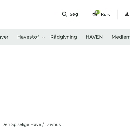
0
Søg
Kurv
aver
Havestof
Rådgivning
HAVEN
Medlem
ngementer
Shop
Åbne haver
sultater
0
resultater
0
resultater
Den Spiselige Have /
Drivhus