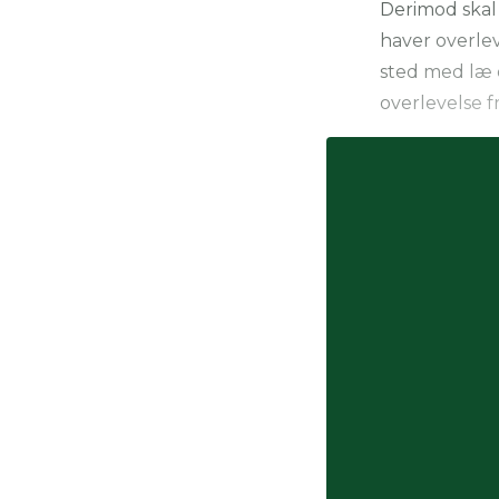
Derimod skal 
haver overleve
sted med læ 
overlevelse fr