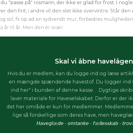
du "passe på" rosmarin, der ikke er glad for frost. I nogle
r den fint, i andre vil den slet ikke overvintre. Står den 
og sol, fx op ad en sydvendt mur, forbedres muligheden
a år til år. Men den ér svær.
Skal vi åbne havelågen
Hvis du er medlem, kan du logge ind og læse artikl
en mængde spændende havestof. Du logger ind ve
ind her" i bunden af denne kasse. Dygtige skrib
laver materiale for Haveselskabet. Derfor er der ik
det her område er kun for medlemmer. Medlemmer
lige så forskellige som deres have, men havegl
𝘏𝘢𝘷𝘦𝘨𝘭æ𝘥𝘦 - 𝘰𝘮𝘵𝘢𝘯𝘬𝘦 - 𝘧æ𝘭𝘭𝘦𝘴𝘴𝘬𝘢𝘣 - 𝘵𝘳𝘰