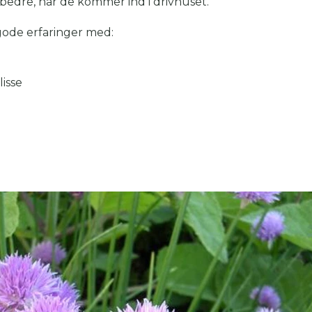
bedre, når de kommer ind i drivhuset.
gode erfaringer med:
isse