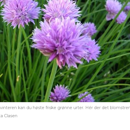
interen kan du høste friske grønne urter. Hér der det blomstren
ta Clasen