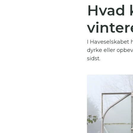
Hvad 
Du
vinte
Her
I Haveselskabet h
dyrke eller opbev
sidst.