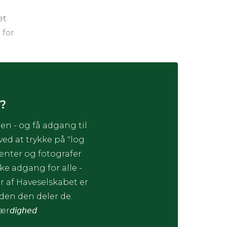
et
 for
?
en - og få adgang til
d at trykke på "log
enter og fotografer
ke adgang for alle -
 af Haveselskabet er
æden den deler de.
ær𝘥𝘪𝘨𝘩𝘦𝘥