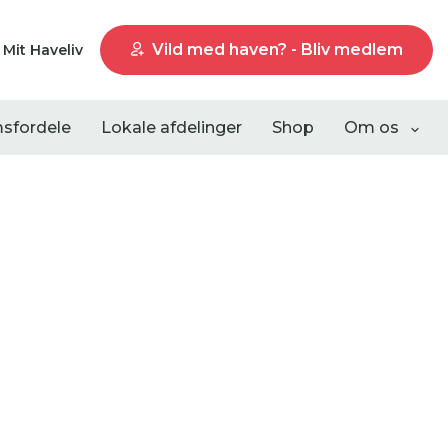
Vild med haven? - Bliv medlem
Mit Haveliv
sfordele
Lokale afdelinger
Shop
Om os
Liste visning