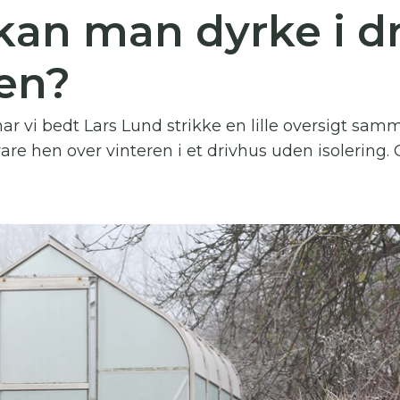
kan man dyrke i d
 skal indtaste minimum 3 tegn for at
resultater
ren?
 kan du søge i hele vores katalog af artikler, arrangemen
produkter og åbne haver.
ar vi bedt Lars Lund strikke en lille oversigt sa
are hen over vinteren i et drivhus uden isolering. O