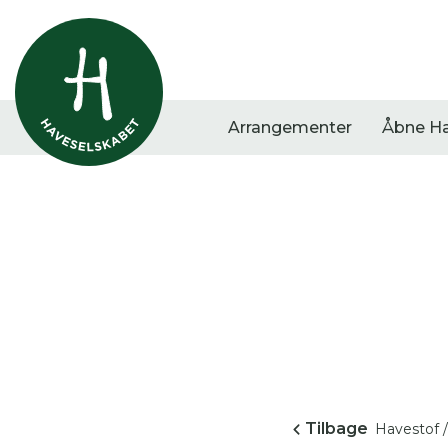
Arrangementer
Åbne H
Vis alle
Havestof
Arra
0
resultater
0
resultater
0
re
Tilbage
Havestof /