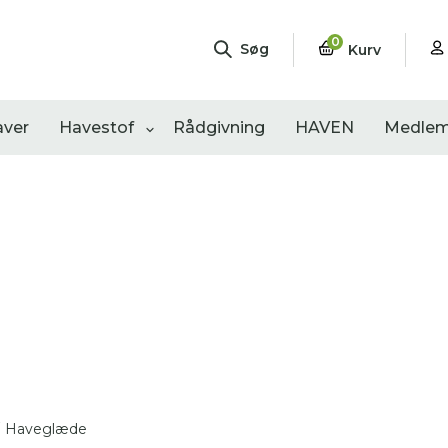
0
Søg
Kurv
aver
Havestof
Rådgivning
HAVEN
Medlem
ngementer
Shop
Åbne haver
sultater
0
resultater
0
resultater
Haveglæde