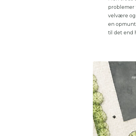
problemer f
velvære og 
en opmuntre
til det end