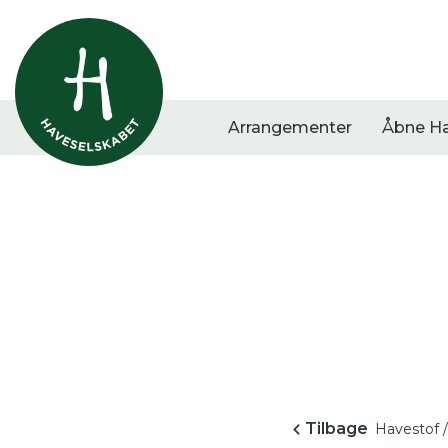
Arrangementer
Åbne H
Vis alle
Havestof
Arra
0
resultater
0
resultater
0
re
Tilbage
Havestof /