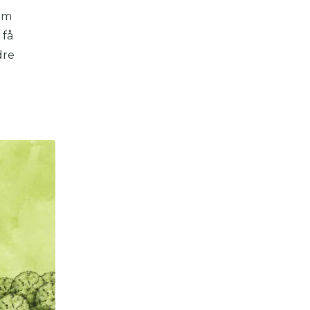
 om
 få
dre