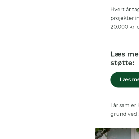
Hvert år tag
projekter 
20.000 kr. 
Læs mer
støtte:
Læs mer
I år samler
grund ved S