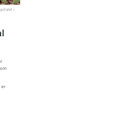
italet i
l
år
gdom
 er