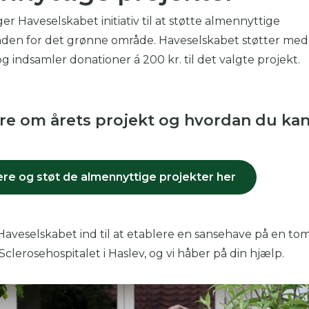
er Haveselskabet initiativ til at støtte almennyttige
inden for det grønne område. Haveselskabet støtter med
og indsamler donationer á 200 kr. til det valgte projekt.
e om årets projekt og hvordan du ka
e og støt de almennyttige projekter her
 Haveselskabet ind til at etablere en sansehave på en to
clerosehospitalet i Haslev, og vi håber på din hjælp.