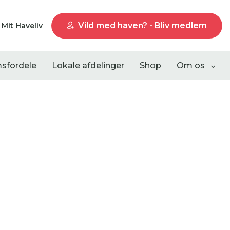
Vild med haven? - Bliv medlem
Mit Haveliv
sfordele
Lokale afdelinger
Shop
Om os
Liste visning