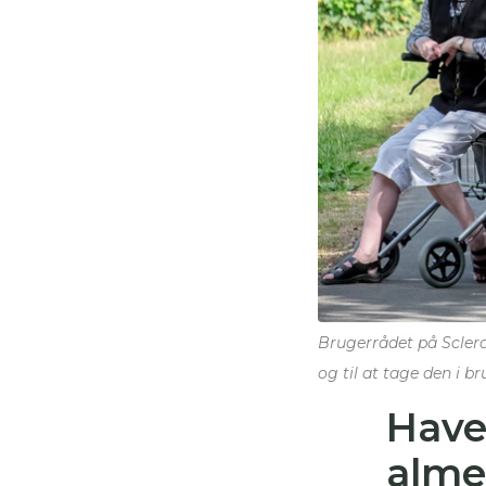
Brugerrådet på Sclero
og til at tage den i br
Have
alme