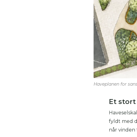
Haveplanen for sans
Et stor
Haveselska
fyldt med d
når vinden f