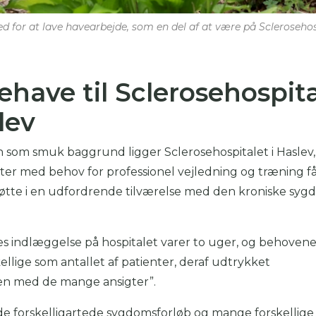
 for at lave havearbejde, som en del af at være på Sclerosehosp
ehave til Sclerosehospita
lev
 som smuk baggrund ligger Sclerosehospitalet i Haslev,
ter med behov for professionel vejledning og træning f
tøtte i en udfordrende tilværelse med den kroniske sy
s indlæggelse på hospitalet varer to uger, og behovene
kellige som antallet af patienter, deraf udtrykket
 med de mange ansigter”.
de forskelligartede sygdomsforløb og mange forskellige