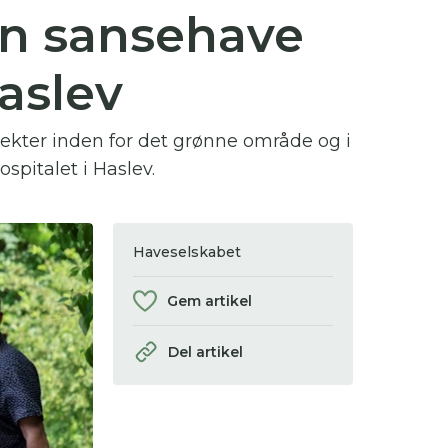
En sansehave
 se
Haslev
ter,
ojekter inden for det grønne område og i
spitalet i Haslev.
Haveselskabet
Gem artikel
Del artikel