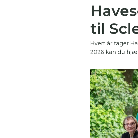
Haves
Du
til Sc
Her
Hvert år tager Ha
2026 kan du hjælp