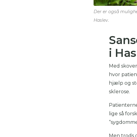
Der er også mulighed
Haslev.
Sans
i Has
Med skoven
hvor patien
hjælp og s
sklerose.
Patienterne
lige så fors
“sygdommen
Men trods 