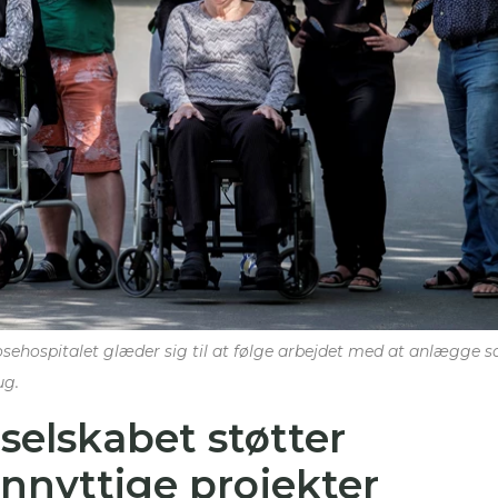
sehospitalet glæder sig til at følge arbejdet med at anlægge 
ug.
selskabet støtter
nnyttige projekter