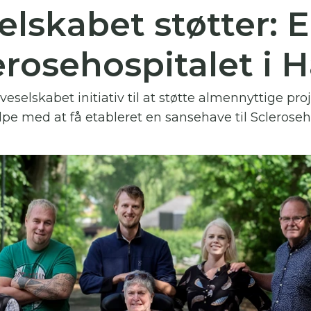
elskabet støtter: 
 skal indtaste minimum 3 tegn for at
resultater
lerosehospitalet i 
 kan du søge i hele vores katalog af artikler, arrangemen
produkter og åbne haver.
veselskabet initiativ til at støtte almennyttige pr
e med at få etableret en sansehave til Scleroseho