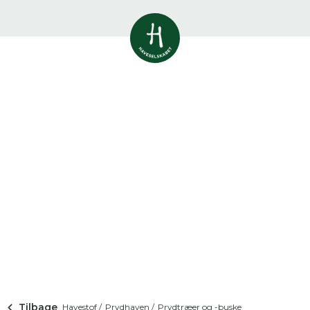
Vis alle
0
resultater
Havestof
0
resultater
Du skal indtaste minimum 3
tegn for at se resultater
Arrangementer
Her kan du søge i hele vores katalog af
0
resultater
artikler, arrangementer, produkter og åbne
haver.
Shop
0
resultater
Åbne haver
0
resultater
Tilbage
Havestof /
Prydhaven /
Prydtræer og -buske