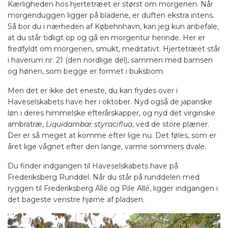
Kærligheden hos hjertetræet er størst om morgenen. Når
morgenduggen ligger på bladene, er duften ekstra intens.
Så bor du i nærheden af Købehnhavn, kan jeg kun anbefale,
at du står tidligt op og gå en morgentur herinde. Her er
fredfyldt om morgenen, smukt, meditativt.
Hjertetræet står
i haverum nr. 21 (den nordlige del), sammen med bamsen
og hønen, som begge er formet i buksbom.
Men det er ikke det eneste, du kan frydes over i
Haveselskabets have her i oktober. Nyd også de japanske
løn i deres himmelske efterårskapper, og nyd det virginske
ambratræ,
Liquidambar styraciflua
, ved de store plæner.
Der er så meget at komme efter lige nu. Det føles, som er
året lige vågnet efter den lange, varme sommers dvale.
Du finder indgangen til Haveselskabets have på
Frederiksberg Runddel. Når du står på runddelen med
ryggen til Frederiksberg Allé og Pile Allé, ligger indgangen i
det bageste venstre hjørne af pladsen.