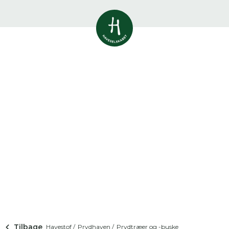
Vis alle
0
resultater
Havestof
0
resultater
Du skal indtaste minimum 3
tegn for at se resultater
Arrangementer
Her kan du søge i hele vores katalog af
0
resultater
artikler, arrangementer, produkter og åbne
haver.
Shop
0
resultater
Åbne haver
0
resultater
Tilbage
Havestof /
Prydhaven /
Prydtræer og -buske