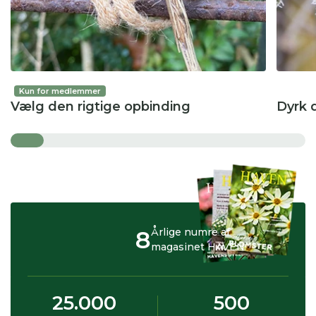
Kun for medlemmer
Vælg den rigtige opbinding
Dyrk 
8
Årlige numre af
magasinet HAVEN
25.000
500