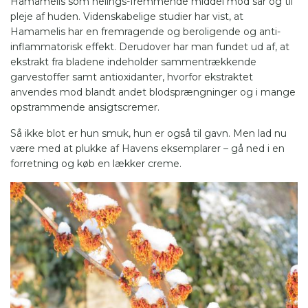
Hamamelis som helings-fremmende middel mod sår og til
pleje af huden. Videnskabelige studier har vist, at
Hamamelis har en fremragende og beroligende og anti-
inflammatorisk effekt. Derudover har man fundet ud af, at
ekstrakt fra bladene indeholder sammentrækkende
garvestoffer samt antioxidanter, hvorfor ekstraktet
anvendes mod blandt andet blodsprængninger og i mange
opstrammende ansigtscremer.
Så ikke blot er hun smuk, hun er også til gavn. Men lad nu
være med at plukke af Havens eksemplarer – gå ned i en
forretning og køb en lækker creme.