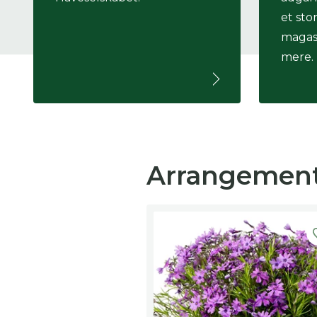
et sto
magas
mere.
Arrangemen