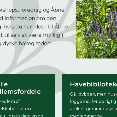
kshops, foredrag og Åbne
ind information om den
 skal indtaste minimum 3 tegn for at
 hvis du har ideer til Åbne
resultater
il selv at være frivillig i
 kan du søge i hele vores katalog af artikler, arrangemen
og dyrke haveglæden.
produkter og åbne haver.
lle
Havebibliotek
lemsfordele
Gå i dybden, men husk
edlem af
logge ind, for de rigti
lskabet får du
artikler gemmer vi jo ti
 til gratis rådgivning,
medlemmerne.