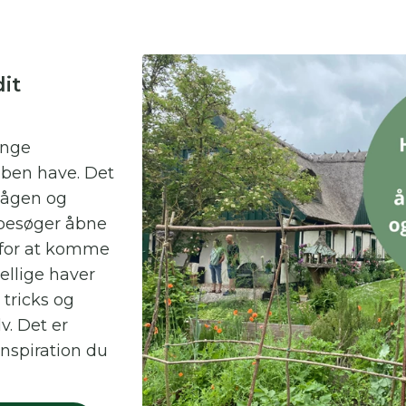
it
ange
ben have. Det
lågen og
 besøger åbne
 for at komme
ellige haver
 tricks og
v. Det er
nspiration du