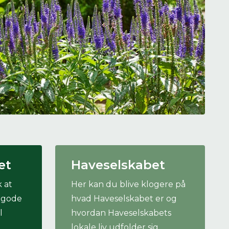
 se
ter,
et
Haveselskabet
 at
Her kan du blive klogere på
g gode
hvad Haveselskabet er og
l
hvordan Haveselskabets
lokale liv udfolder sig.