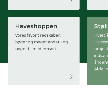
Haveshoppen
Støt
Vores favorit redskaber,
Hvert å
bøger og meget andet - og
Havese
noget til medlemspris.
projekt
indsaml
åndehu
Afdeli