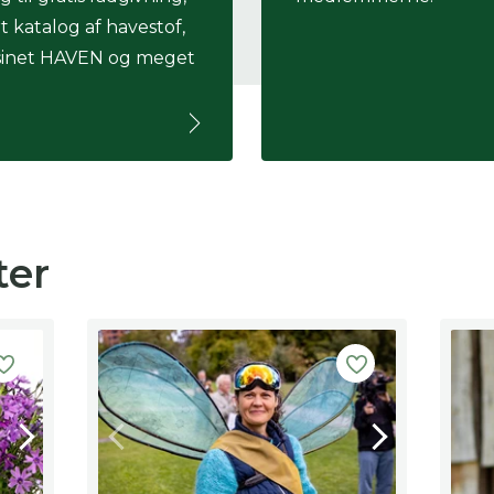
rt katalog af havestof,
inet HAVEN og meget
ter