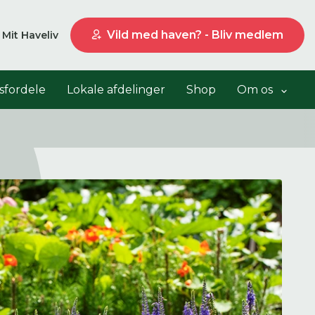
Vild med haven? - Bliv medlem
Mit Haveliv
fordele
Lokale afdelinger
Shop
Om os
Liste visning