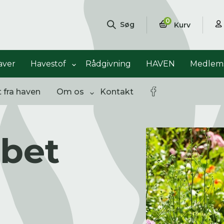
0
Søg
Kurv
aver
Havestof
Rådgivning
HAVEN
Medlems
t fra haven
Om os
Kontakt
bet
ngementer
Shop
Åbne haver
sultater
0
resultater
0
resultater