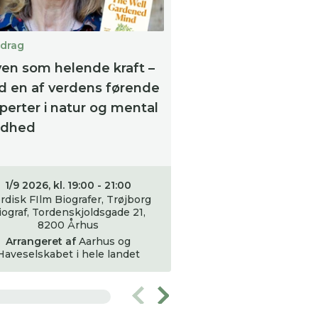
drag
Foredrag
en som helende kraft –
Hvad gør vi med 
 en af verdens førende
haveaffald? Kører
perter i natur og mental
genbrugspladsen 
ndhed
bruger vi det so
værdifuld gødnin
have.
1/9 2026, kl. 19:00 - 21:00
rdisk FIlm Biografer, Trøjborg
2/9 2026, kl. 20:0
iograf, Tordenskjoldsgade 21,
8200 Århus
Væksthusene, Bota
Peter Holms Vej, 80
Arrangeret af
Aarhus
og
Haveselskabet i hele landet
Arrangeret af