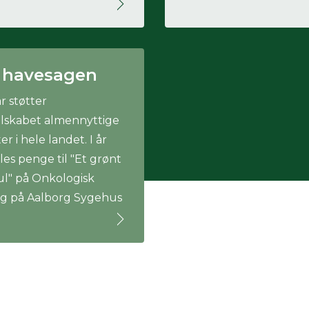
 havesagen
r støtter
lskabet almennyttige
er i hele landet. I år
es penge til "Et grønt
l" på Onkologisk
ng på Aalborg Sygehus