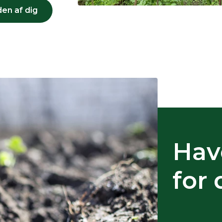
en af dig
Hav
for