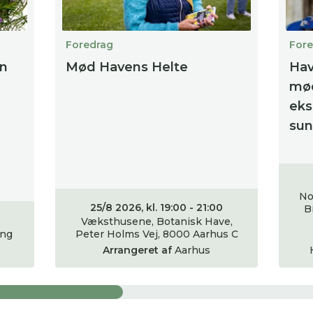
Foredrag
Fore
en
Mød Havens Helte
Hav
mød
eks
su
No
25/8 2026, kl. 19:00 - 21:00
B
Væksthusene, Botanisk Have,
ing
Peter Holms Vej, 8000 Aarhus C
Arrangeret af
Aarhus