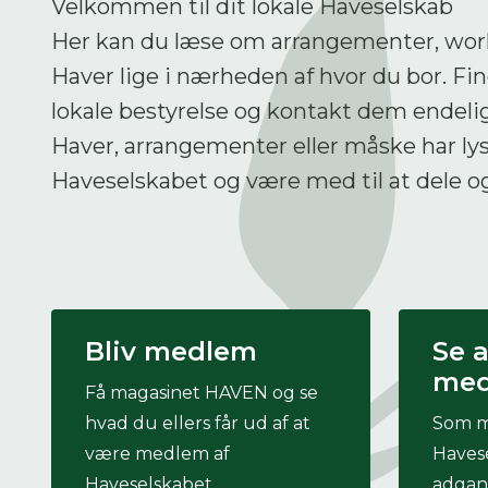
Velkommen til dit lokale Haveselskab
Her kan du læse om arrangementer, wor
Haver lige i nærheden af hvor du bor. F
Du
lokale bestyrelse og kontakt dem endelig,
Haver, arrangementer eller måske har lyst t
Her
Haveselskabet og være med til at dele 
Bliv medlem
Se a
med
Få magasinet HAVEN og se
hvad du ellers får ud af at
Som m
være medlem af
Havese
Haveselskabet.
adgang