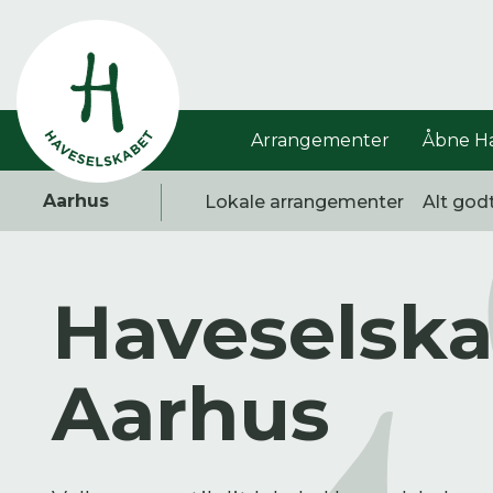
Arrangementer
Åbne H
Aarhus
Lokale arrangementer
Alt god
Haveselska
Vis alle
Havestof
Arra
0
resultater
0
resultater
0
re
Aarhus