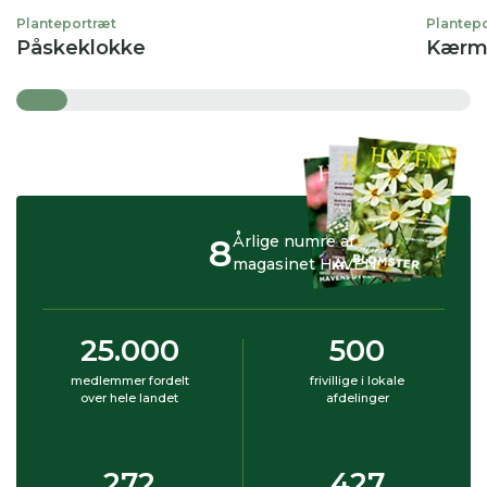
Planteportræt
Plantep
Påskeklokke
Kærmi
8
Årlige numre af
magasinet HAVEN
25.000
500
medlemmer fordelt
frivillige i lokale
over hele landet
afdelinger
272
427