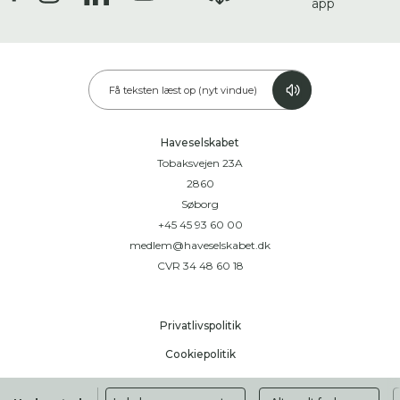
app
Få teksten læst op (nyt vindue)
Haveselskabet
Tobaksvejen 23A
2860
Søborg
+45 45 93 60 00
medlem@haveselskabet.dk
CVR 34 48 60 18
Privatlivspolitik
Cookiepolitik
Handelsbetingelser