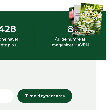
428
8
bne haver
Årlige numre af
netop nu
magasinet HAVEN
Tilmeld nyhedsbrev