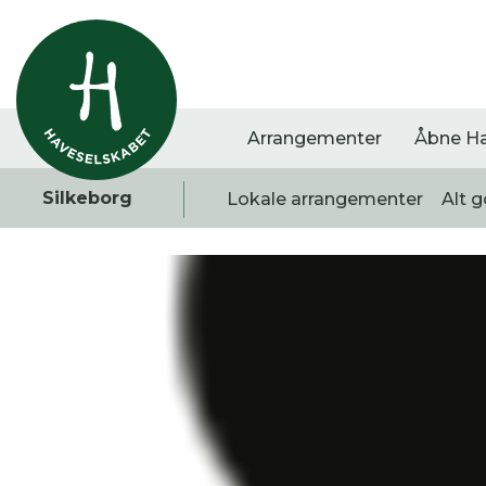
Arrangementer
Åbne H
Silkeborg
Lokale arrangementer
Alt g
Vis alle
Havestof
Arra
0
resultater
0
resultater
0
re