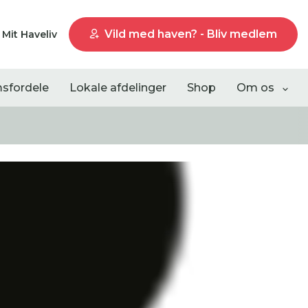
Vild med haven? - Bliv medlem
Mit Haveliv
sfordele
Lokale afdelinger
Shop
Om os
Liste visning