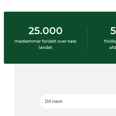
25.000
medlemmer fordelt over hele
frivill
landet
afd
Dit navn