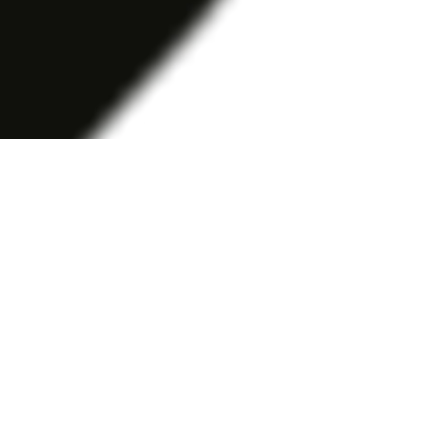
 se
ter,