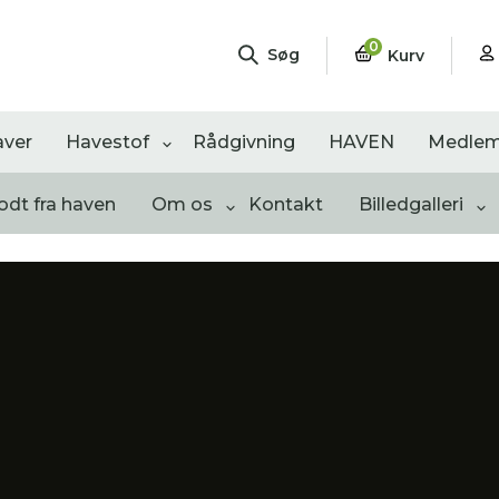
0
Søg
Kurv
aver
Havestof
Rådgivning
HAVEN
Medlem
odt fra haven
Om os
Kontakt
Billedgalleri
ngementer
Shop
Åbne haver
sultater
0
resultater
0
resultater