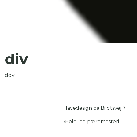
Du
Her
div
dov
Havedesign på Bildtsvej 7
Æble- og pæremosteri