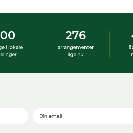
500
276
ige i lokale
arrangementer
å
elinger
lige nu
Din email