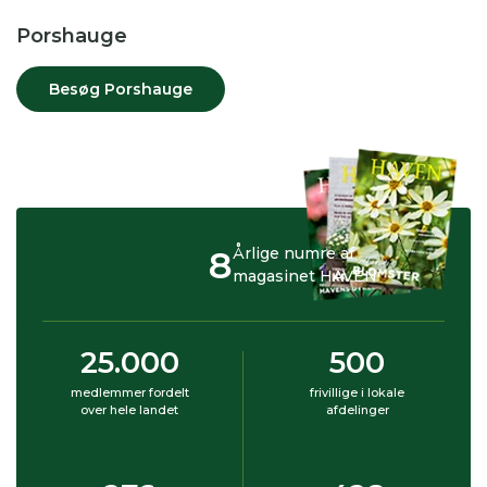
Porshauge
Besøg Porshauge
8
Årlige numre af
magasinet HAVEN
25.000
500
medlemmer fordelt
frivillige i lokale
over hele landet
afdelinger