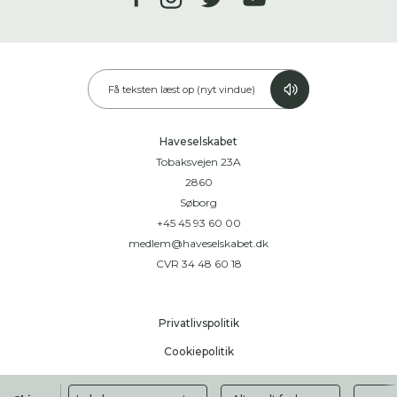
Få teksten læst op (nyt vindue)
Haveselskabet
Tobaksvejen 23A
2860
Søborg
+45 45 93 60 00
medlem@haveselskabet.dk
CVR 34 48 60 18
Privatlivspolitik
Cookiepolitik
Handelsbetingelser