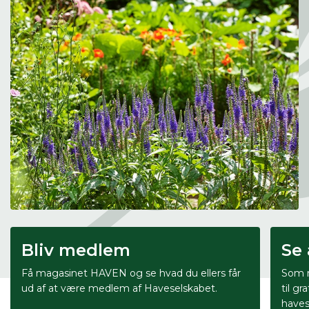
Bliv medlem
Se 
Få magasinet HAVEN og se hvad du ellers får
Som m
ud af at være medlem af Haveselskabet.
til gr
haves