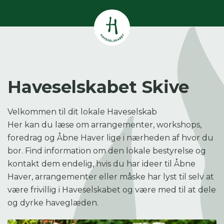
Vis alle
0
resultater
Havestof
0
resultater
Du skal indtaste minimum 3
Haveselskabet Skive
tegn for at se resultater
Arrangementer
Velkommen til dit lokale Haveselskab
Her kan du søge i hele vores katalog af
0
resultater
Her kan du læse om arrangementer, workshops,
artikler, arrangementer, produkter og åbne
haver.
foredrag og Åbne Haver lige i nærheden af hvor du
Shop
bor. Find information om den lokale bestyrelse og
0
resultater
kontakt dem endelig, hvis du har ideer til Åbne
Haver, arrangementer eller måske har lyst til selv at
Åbne haver
være frivillig i Haveselskabet og være med til at dele
0
resultater
og dyrke haveglæden.