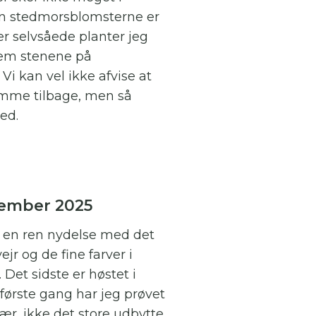
n stedmorsblomsterne er
er selvsåede planter jeg
em stenene på
Vi kan vel ikke afvise at
mme tilbage, men så
ed.
ember 2025
 en ren nydelse med det
vejr og de fine farver i
 Det sidste er høstet i
 første gang har jeg prøvet
ær, ikke det store udbytte,