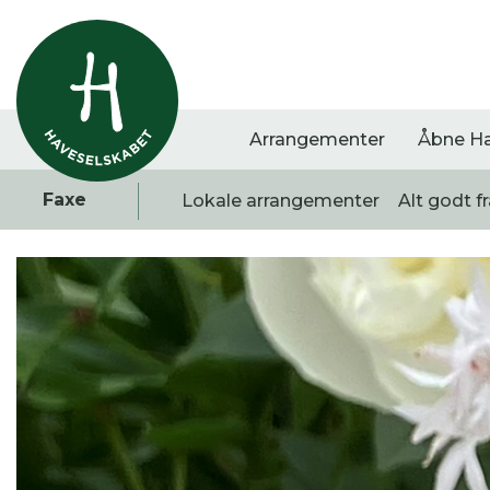
Arrangementer
Åbne H
Faxe
Lokale arrangementer
Alt godt f
Vis alle
Havestof
Arra
0
resultater
0
resultater
0
re