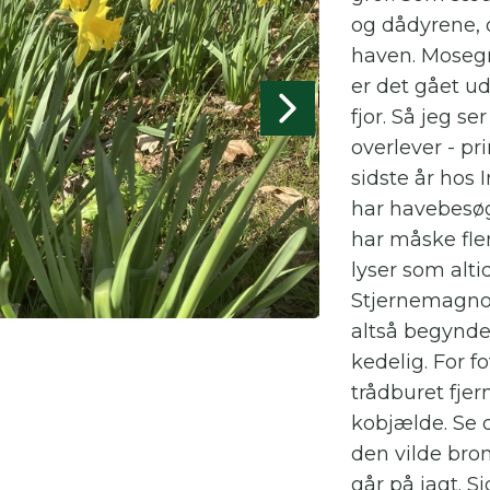
og dådyrene, 
haven. Mosegr
er det gået ud
fjor. Så jeg s
overlever - pr
sidste år hos 
har havebesøg
har måske flere
lyser som alti
Stjernemagnol
altså begynder
kedelig. For f
trådburet fjer
kobjælde. Se d
den vilde bro
går på jagt. Si