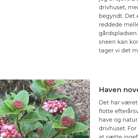
drivhuset, me
begyndt. Det 
reddede mell
gårdspladsen. 
sneen kan ko
tager vi det m
Haven nov
Det har været
flotte efterårs
have og natur.
drivhuset. For
at sætte ingef