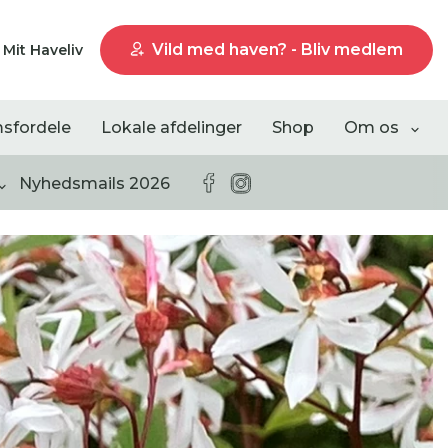
Vild med haven? - Bliv medlem
Mit Haveliv
sfordele
Lokale afdelinger
Shop
Om os
Nyhedsmails 2026
Liste visning