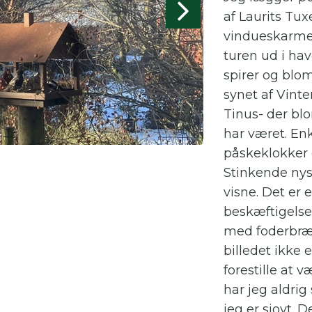
af Laurits Tux
vindueskarmen
turen ud i hav
spirer og blo
synet af Vint
Tinus- der blo
har været. En
påskeklokker 
Stinkende nyse
visne. Det er 
beskæftigelse 
med foderbræt
billedet ikke 
forestille at 
har jeg aldrig 
jeg er sjovt. 