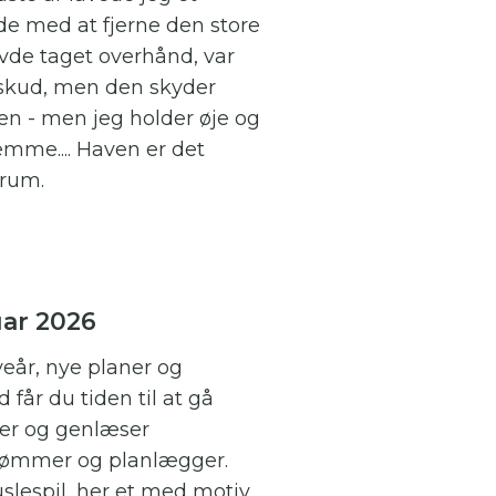
 med at fjerne den store
avde taget overhånd, var
e skud, men den skyder
gen - men jeg holder øje og
emme.... Haven er det
srum.
ar 2026
veår, nye planer og
 får du tiden til at gå
er og genlæser
rømmer og planlægger.
slespil, her et med motiv