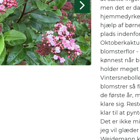
men det er da
hjemmedyrket.
hjælp af bør
plads indenfo
Oktoberkaktuss
blomsterflor -
kønnest når b
holder meget
Vintersneboll
blomstrer så fi
de første år, 
klare sig. Re
klar til at pyn
Det er ikke m
jeg vil glæder
Wejdemann k