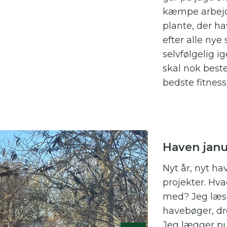
kæmpe arbejde
plante, der h
efter alle ny
selvfølgelig i
skal nok best
bedste fitnes
Haven janu
Nyt år, nyt ha
projekter. Hvad
med? Jeg læs
havebøger, d
Jeg lægger pu