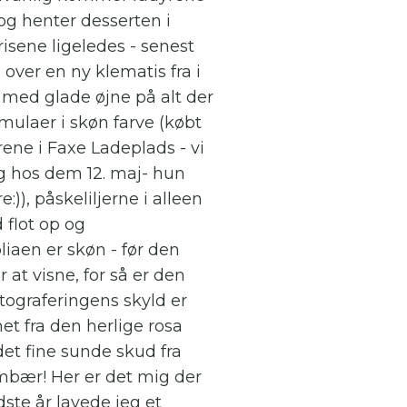
og henter desserten i
isene ligeledes - senest
 over en ny klematis fra i
er med glade øjne på alt der
imulaer i skøn farve (købt
Irene i Faxe Ladeplads - vi
 hos dem 12. maj- hun
:)), påskeliljerne i alleen
d flot op og
iaen er skøn - før den
 at visne, for så er den
otograferingens skyld er
net fra den herlige rosa
et fine sunde skud fra
mbær! Her er det mig der
dste år lavede jeg et