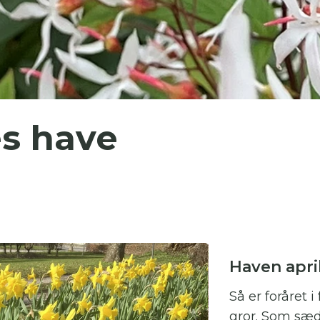
 skal indtaste minimum 3 tegn for at
resultater
 kan du søge i hele vores katalog af artikler, arrangemen
es have
produkter og åbne haver.
Haven apri
Så er foråret i
gror. Som sæ