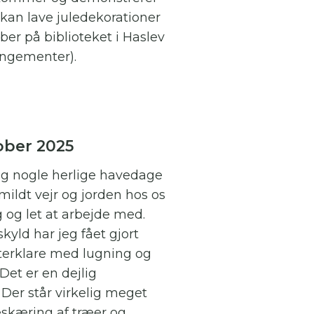
an lave juledekorationer
er på biblioteket i Haslev
angementer).
ober 2025
og nogle herlige havedage
 mildt vejr og jorden hos os
ig og let at arbejde med.
kyld har jeg fået gjort
nterklare med lugning og
Det er en dejlig
Der står virkelig meget
skæring af træer og