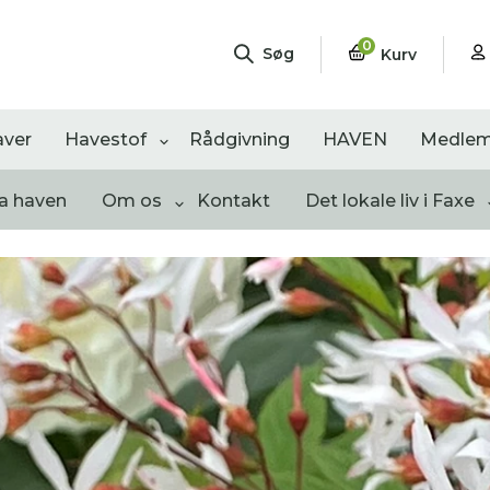
0
Søg
Kurv
aver
Havestof
Rådgivning
HAVEN
Medlem
ra haven
Om os
Kontakt
Det lokale liv i Faxe
ngementer
Shop
Åbne haver
sultater
0
resultater
0
resultater