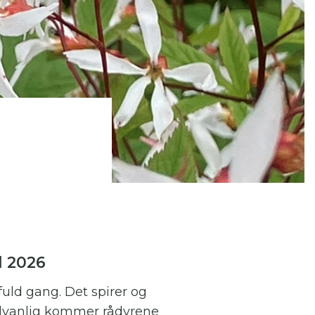
 se
ter,
l 2026
 fuld gang. Det spirer og
dvanlig kommer rådyrene