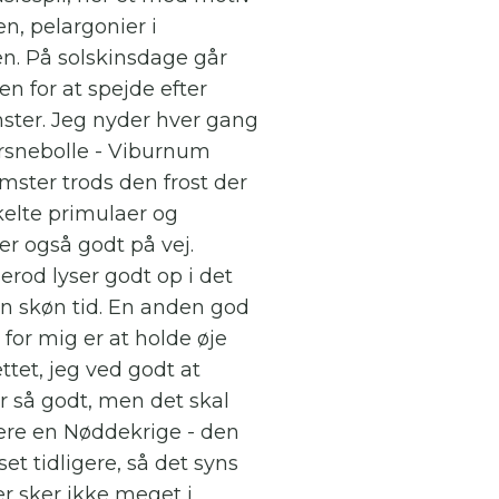
en, pelargonier i
. På solskinsdage går
en for at spejde efter
mster. Jeg nyder hver gang
ersnebolle - Viburnum
mster trods den frost der
kelte primulaer og
er også godt på vej.
rod lyser godt op i det
en skøn tid. En anden god
for mig er at holde øje
tet, jeg ved godt at
er så godt, men det skal
være en Nøddekrige - den
set tidligere, så det syns
Der sker ikke meget i