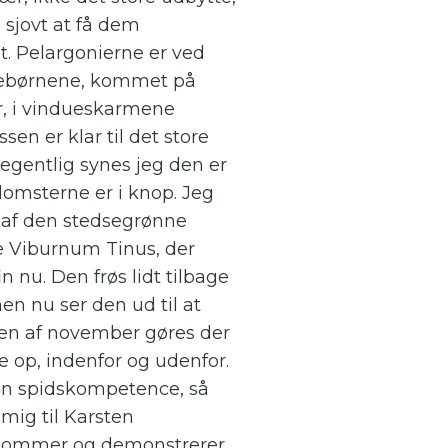
 sjovt at få dem
 Pelargonierne er ved
nebørnene, kommet på
r, i vindueskarmene
en er klar til det store
 egentlig synes jeg den er
lomsterne er i knop. Jeg
 af den stedsegrønne
e Viburnum Tinus, der
n nu. Den frøs lidt tilbage
men nu ser den ud til at
sten af november gøres der
te op, indenfor og udenfor.
in spidskompetence, så
 mig til Karsten
ommer og demonstrerer