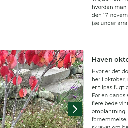
hvordan man k
den 17. novemb
(se under arr
Haven okt
Hvor er det d
her i oktober,
er tilpas fugt
For en gangs s
flere bede vi
omplantning. 
fornemmelse. 
skrevet om be