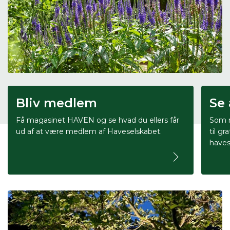
Bliv medlem
Se 
Få magasinet HAVEN og se hvad du ellers får
Som m
ud af at være medlem af Haveselskabet.
til gr
haves