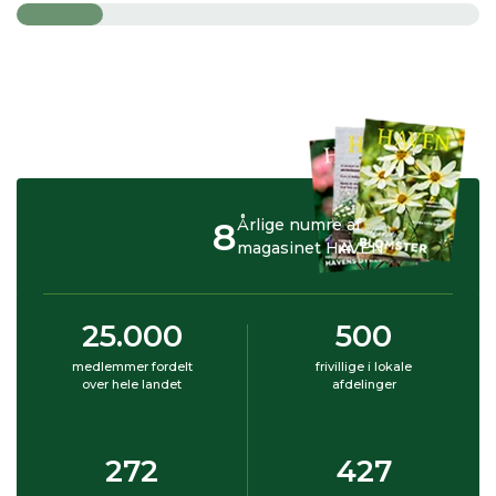
8
Årlige numre af
magasinet HAVEN
25.000
500
medlemmer fordelt
frivillige i lokale
over hele landet
afdelinger
272
427