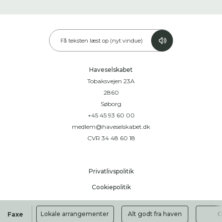
Få teksten læst op (nyt vindue)
Haveselskabet
Tobaksvejen 23A
2860
Søborg
+45 45 93 60 00
medlem@haveselskabet.dk
CVR 34 48 60 18
Privatlivspolitik
Cookiepolitik
Handelsbetingelser
Lokale arrangementer
Alt godt fra haven
O
Faxe