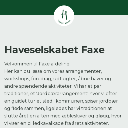
Vis alle
0
resultater
Havestof
0
resultater
Du skal indtaste minimum 3
Haveselskabet Faxe
tegn for at se resultater
Arrangementer
Velkommen til Faxe afdeling
Her kan du søge i hele vores katalog af
0
resultater
Her kan du læse om vores arrangementer,
artikler, arrangementer, produkter og åbne
haver.
workshops, foredrag, udflugter, åbne haver og
Shop
andre spændende aktiviteter. Vi har et par
0
resultater
traditioner, et 'Jordbærarrangement' hvor vi efter
en guidet tur et sted i kommunen, spiser jordbær
Åbne haver
og fløde sammen, ligeledes har vi traditionen at
0
resultater
slutte året en aften med æbleskiver og gløgg, hvor
vi viser en billedkavalkade fra årets aktiviteter.