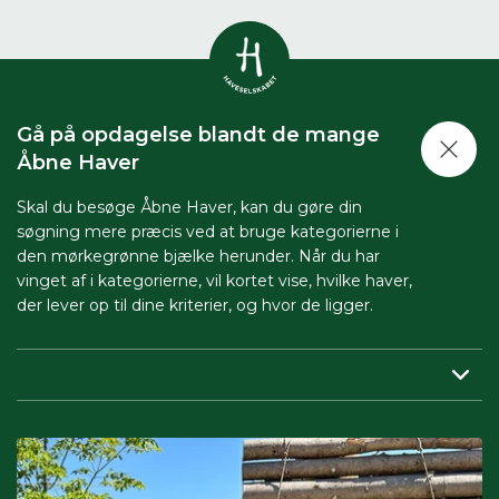
Vis alle
0
resultater
Gå på opdagelse blandt de mange
Havestof
Åbne Haver
0
resultater
Du skal indtaste minimum 3
tegn for at se resultater
Skal du besøge Åbne Haver, kan du gøre din
søgning mere præcis ved at bruge kategorierne i
Arrangementer
Her kan du søge i hele vores katalog af
0
resultater
den mørkegrønne bjælke herunder. Når du har
artikler, arrangementer, produkter og åbne
vinget af i kategorierne, vil kortet vise, hvilke haver,
haver.
der lever op til dine kriterier, og hvor de ligger.
Shop
0
resultater
Region:
her indsnævrer du, så du får vist haver tæt på dig.
Åbne haver
0
resultater
Periode:
vil du besøge Åbne Haver i en bestemt periode,
skal du sætte både start- og slutdato på.