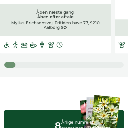
Åben næste gang:
Åben efter aftale
Mylius Erichsensvej, Fritiden have 77, 9210
Aalborg SØ
8
Årlige numre af