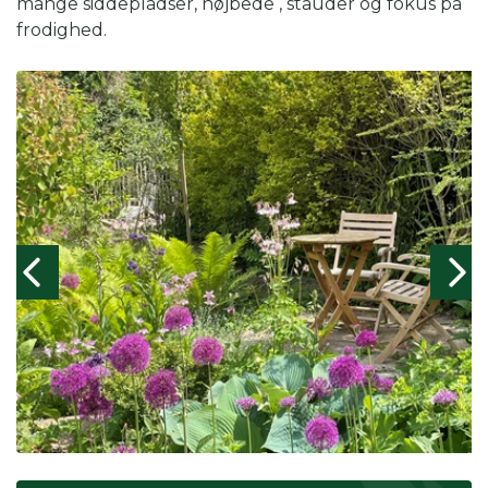
mange siddepladser, højbede , stauder og fokus på
frodighed.