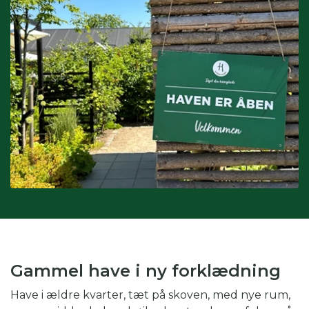
Interesser:
du kan også søge på interesser, hvis du fx er
glad for drivhus eller biodiversitet.
Kombination af kategorier:
du kan også vinge af i flere
kategorier for at gøre din søgning endnu mere specifik.
Skal du fx på weekendtur til Silkeborg og er glad for drivhus,
kan du med fordel både vinge af i periode, region og
interesse.
Gammel have i ny forklædning
Have i ældre kvarter, tæt på skoven, med nye rum,