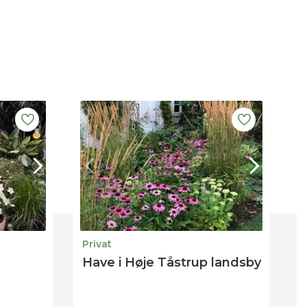
Privat
P
Have i Høje Tåstrup landsby
R
s