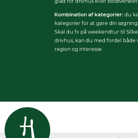
glad for drivhus eller biodiversitet
Kombination af kategorier:
du ka
kategorier for at gøre din søgnin
Skal du fx på weekendtur til Silk
drivhus, kan du med fordel både vi
region og interesse.