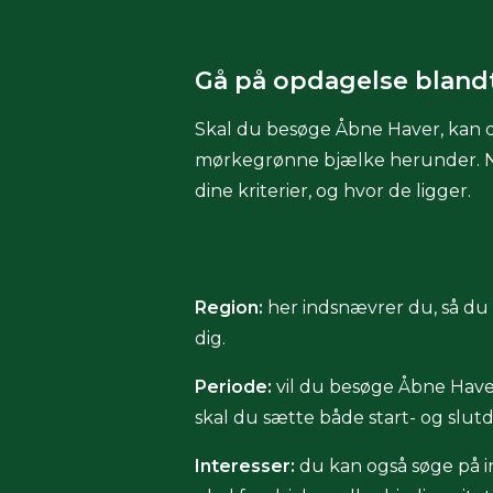
Gå på opdagelse bland
Skal du besøge Åbne Haver, kan d
mørkegrønne bjælke herunder. Når d
dine kriterier, og hvor de ligger.
Region:
her indsnævrer du, så du f
dig.
Periode:
vil du besøge Åbne Haver
skal du sætte både start- og slut
Interesser:
du kan også søge på in