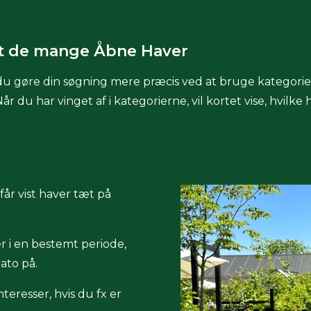
t de mange Åbne Haver
u gøre din søgning mere præcis ved at bruge kategorie
u har vinget af i kategorierne, vil kortet vise, hvilke ha
år vist haver tæt på
 i en bestemt periode,
dato på.
teresser, hvis du fx er