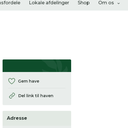
sfordele
Lokale afdelinger
Shop
Om os
Liste visning
Gem have
Del link til haven
 se
Adresse
ter,