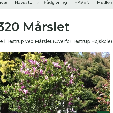
aver
Havestof
Rådgivning
HAVEN
Medlem
320 Mårslet
ngementer
Shop
Åbne haver
 i Testrup ved Mårslet (Overfor Testrup Højskole)
sultater
0
resultater
0
resultater
 skal indtaste minimum 3 tegn for at
resultater
 kan du søge i hele vores katalog af artikler, arrangemen