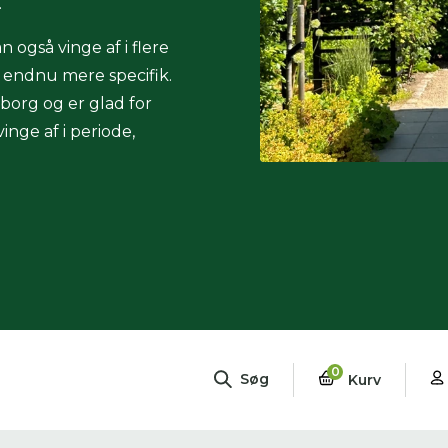
.
n også vinge af i flere
g endnu mere specifik.
eborg og er glad for
nge af i periode,
0
Søg
Kurv