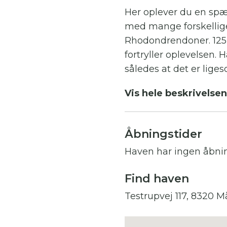
Her oplever du en spæ
med mange forskellige
Rhodondrendoner. 125 f
fortryller oplevelsen.
således at det er lige
mange haverum er forb
Vis hele beskrivelsen
pigsten og har bl.a. ro
pavillon, lille haveda
er der små terrasser 
Åbningstider
nyde en kop kaffe og 
Haven har ingen åbni
findes en lille hyggeli
mulighed for at erhver
Find haven
Testrupvej 117, 8320 M