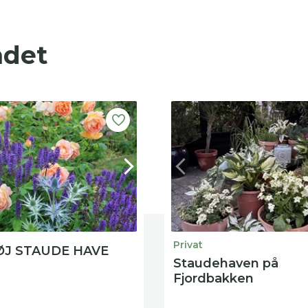
ndet
Privat
J STAUDE HAVE
Staudehaven på
Fjordbakken