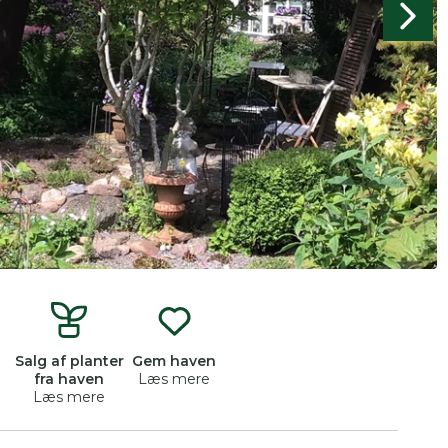
produkter og åbne haver.
n
Salg af planter
Gem haven
fra haven
Læs mere
Læs mere