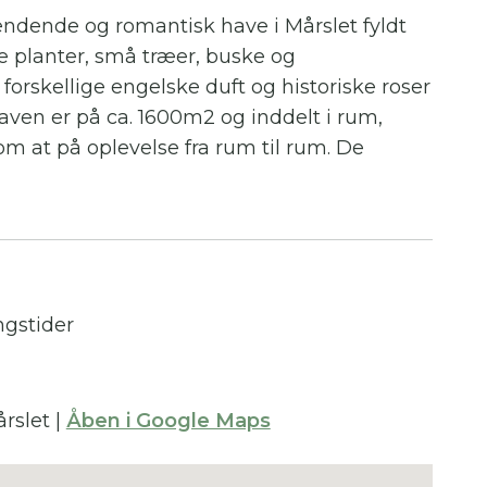
ndende og romantisk have i Mårslet fyldt
 planter, små træer, buske og
orskellige engelske duft og historiske roser
 Haven er på ca. 1600m2 og inddelt i rum,
som at på oplevelse fra rum til rum. De
undet med stier af enten græs eller bro-og
senpergola, lille høj med rosenhus i jern, the-
m og et lille engelsk væksthus. Rundt i haven
med siddepladser, hvor man kan sidde og
hvem ved, få ideer til egen have. På grunden
ngstider
g Antik og Nostalgibutik og der er ligeledes
ve sig planter.
årslet
|
Åben i Google Maps