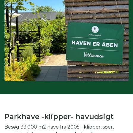
Interesser:
du kan også søge på interesser, hvis du fx er
glad for drivhus eller biodiversitet.
Kombination af kategorier:
du kan også vinge af i flere
kategorier for at gøre din søgning endnu mere specifik.
Skal du fx på weekendtur til Silkeborg og er glad for drivhus,
kan du med fordel både vinge af i periode, region og
interesse.
Parkhave -klipper- havudsigt
Besøg 33.000 m2 have fra 2005 - klipper, søer,