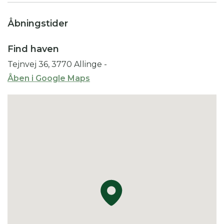
formklippede tuja og eksotiske træer m.m.
Skulpturer i granit, pavilloner og havudsigt fra det
Åbningstider
meste af haven.
Find haven
Tejnvej 36, 3770 Allinge
-
Åben i Google Maps