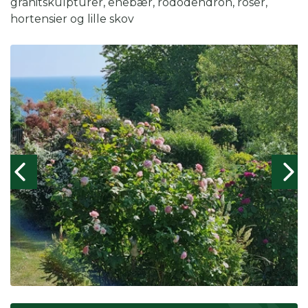
granitskulpturer, enebær, rododendron, roser,
hortensier og lille skov