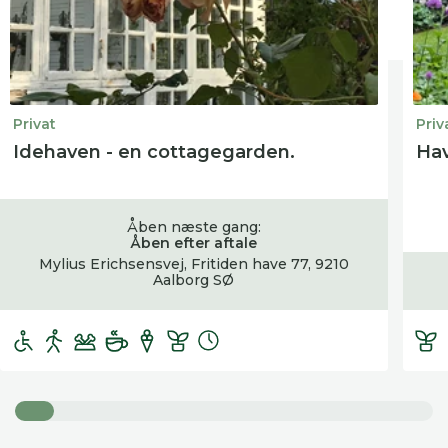
Privat
Priv
Idehaven - en cottagegarden.
Hav
Åben næste gang:
Åben efter aftale
Mylius Erichsensvej, Fritiden have 77, 9210
Aalborg SØ