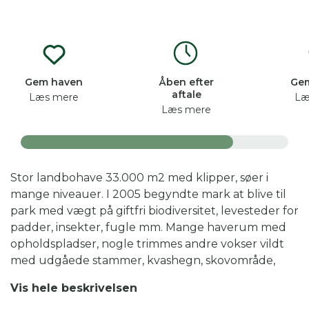
Gem haven
Åben efter
Ge
aftale
Læs mere
Læ
Læs mere
Stor landbohave 33.000 m2 med klipper, søer i
mange niveauer. I 2005 begyndte mark at blive til
park med vægt på giftfri biodiversitet, levesteder for
padder, insekter, fugle mm. Mange haverum med
opholdspladser, nogle trimmes andre vokser vildt
med udgåede stammer, kvashegn, skovområde,
park, insekteng, solceller, enebær, rododendron,
Vis hele beskrivelsen
roser, træpæoner, hortensier, flere slags pile, birke,