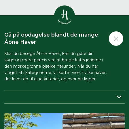
Vis alle
0
resultater
Gå på opdagelse blandt de mange
Havestof
Åbne Haver
0
resultater
Du skal indtaste minimum 3
tegn for at se resultater
Skal du besøge Åbne Haver, kan du gøre din
søgning mere præcis ved at bruge kategorierne i
Arrangementer
Her kan du søge i hele vores katalog af
0
resultater
den mørkegrønne bjælke herunder. Når du har
artikler, arrangementer, produkter og åbne
vinget af i kategorierne, vil kortet vise, hvilke haver,
haver.
der lever op til dine kriterier, og hvor de ligger.
Shop
0
resultater
Region:
her indsnævrer du, så du får vist haver tæt på dig.
Åbne haver
0
resultater
Periode:
vil du besøge Åbne Haver i en bestemt periode,
skal du sætte både start- og slutdato på.