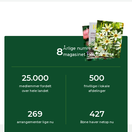
8
Årlige numre af
magasinet HAVEN
25.000
500
medlemmer fordelt
frivillige i lokale
over hele landet
afdelinger
269
427
arrangementer lige nu
åbne haver netop nu