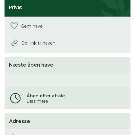
Privat
Gem have
Del link til haven
Næste åben have
Åben efter aftale
Læs mere
Adresse