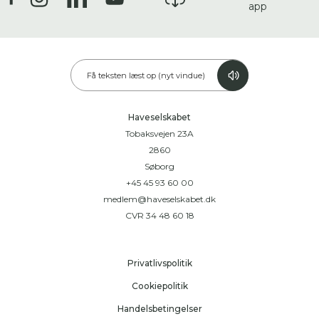
app
Få teksten læst op (nyt vindue)
Haveselskabet
Tobaksvejen 23A
2860
Søborg
+45 45 93 60 00
medlem@haveselskabet.dk
CVR 34 48 60 18
Privatlivspolitik
Cookiepolitik
Handelsbetingelser