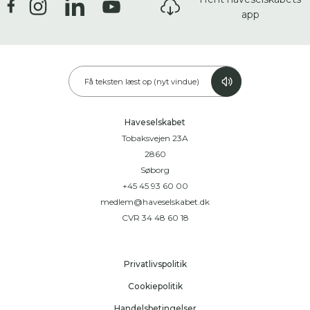
app
Få teksten læst op (nyt vindue)
Haveselskabet
Tobaksvejen 23A
2860
Søborg
+45 45 93 60 00
medlem@haveselskabet.dk
CVR 34 48 60 18
Privatlivspolitik
Cookiepolitik
Handelsbetingelser