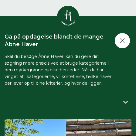
Vis alle
0
resultater
Gå på opdagelse blandt de mange
Havestof
Åbne Haver
0
resultater
Du skal indtaste minimum 3
tegn for at se resultater
Skal du besøge Åbne Haver, kan du gøre din
søgning mere præcis ved at bruge kategorierne i
Arrangementer
Her kan du søge i hele vores katalog af
0
resultater
den mørkegrønne bjælke herunder. Når du har
artikler, arrangementer, produkter og åbne
vinget af i kategorierne, vil kortet vise, hvilke haver,
haver.
der lever op til dine kriterier, og hvor de ligger.
Shop
0
resultater
Region:
her indsnævrer du, så du får vist haver tæt på dig.
Åbne haver
0
resultater
Periode:
vil du besøge Åbne Haver i en bestemt periode,
skal du sætte både start- og slutdato på.