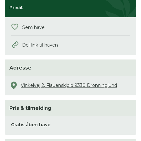
Privat
Gem have
Del link til haven
Adresse
Vinkelvej 2, Flauenskjold 9330 Dronninglund
Pris & tilmelding
Gratis åben have