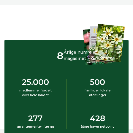
8
Årlige numre af
magasinet HAVEN
25.000
500
medlemmer fordelt
frivillige i lokale
over hele landet
afdelinger
277
428
arrangementer lige nu
åbne haver netop nu