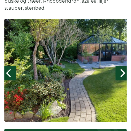
buske og træer. Rhododendron, azalea, liljer,
stauder, stenbed.