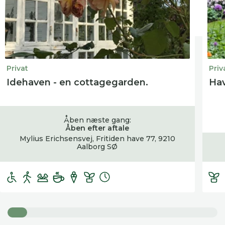
Privat
Priv
Idehaven - en cottagegarden.
Hav
Åben næste gang:
Åben efter aftale
Mylius Erichsensvej, Fritiden have 77, 9210
Aalborg SØ