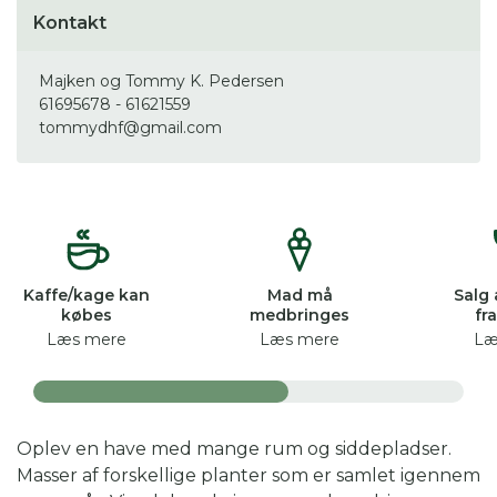
Kontakt
Majken og Tommy K. Pedersen
61695678 - 61621559
tommydhf@gmail.com
Kaffe/kage kan
Mad må
Salg 
købes
medbringes
fr
Læs mere
Læs mere
Læ
Oplev en have med mange rum og siddepladser.
Masser af forskellige planter som er samlet igennem