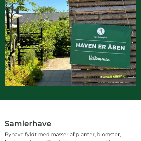
Interesser:
du kan også søge på interesser, hvis du fx er
glad for drivhus eller biodiversitet.
Kombination af kategorier:
du kan også vinge af i flere
kategorier for at gøre din søgning endnu mere specifik.
Skal du fx på weekendtur til Silkeborg og er glad for drivhus,
kan du med fordel både vinge af i periode, region og
interesse.
Samlerhave
Byhave fyldt med masser af planter, blomster,