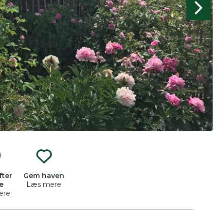
produkter og åbne haver.
fter
Gem haven
e
Læs mere
ere