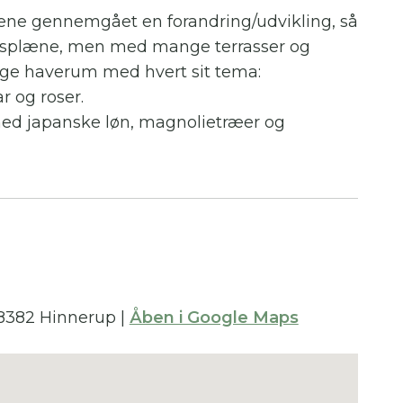
ne gennemgået en forandring/udvikling, så
æsplæne, men med mange terrasser og
lige haverum med hvert sit tema:
 og roser.
d japanske løn, magnolietræer og
in, allium, græsser og stauder.
pavillon med bla. historiske, engelske
e - inddelt i 4 bede omkring en akse.
k og natur med bla. mange forskellige
, 8382 Hinnerup
|
Åben i Google Maps