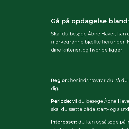
Gå på opdagelse bland
Skal du besøge Åbne Haver, kan d
mørkegrønne bjælke herunder. Når d
dine kriterier, og hvor de ligger.
Region:
her indsnævrer du, så du f
dig.
Periode:
vil du besøge Åbne Haver
skal du sætte både start- og slut
Interesser:
du kan også søge på in