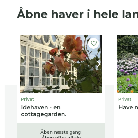
Åbne haver i hele la
Privat
Privat
Idehaven - en
Have m
cottagegarden.
Åben næste gang:
Åben efter aftale