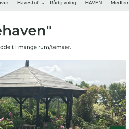
aver
Havestof
Rådgivning
HAVEN
Medlem
ehaven"
ngementer
Shop
Åbne haver
nddelt i mange rum/temaer.
sultater
0
resultater
0
resultater
 skal indtaste minimum 3 tegn for at
resultater
 kan du søge i hele vores katalog af artikler, arrangemen