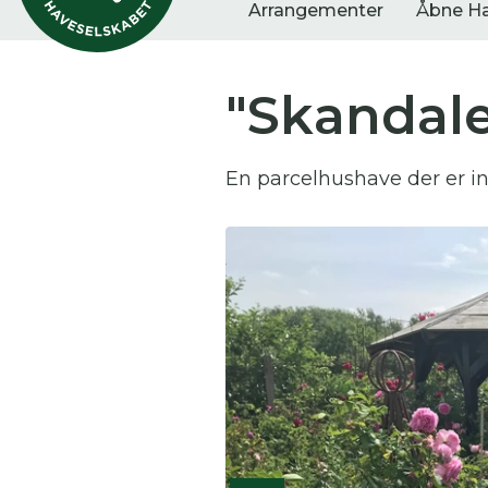
Arrangementer
Åbne H
"Skandal
Vis alle
Havestof
Arra
En parcelhushave der er i
0
resultater
0
resultater
0
re
Du
Her