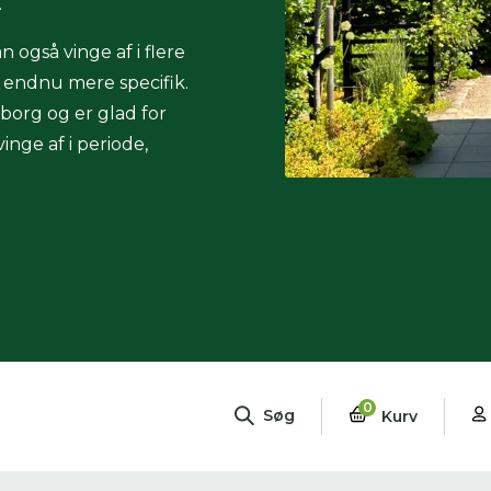
.
n også vinge af i flere
g endnu mere specifik.
eborg og er glad for
nge af i periode,
0
Søg
Kurv