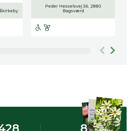
Peder Hesselsvej 56, 2880
 åkirkeby
Bagsværd
428
8