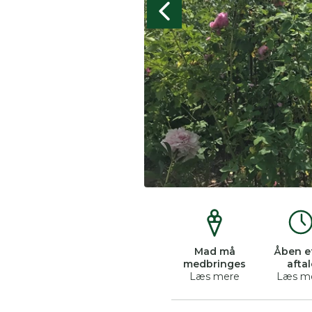
Mad må
Åben e
medbringes
aftal
Læs mere
Læs m