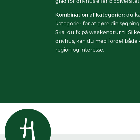
glad for drivhus eller biodiversitet
Kombination af kategorier:
du ka
kategorier for at gøre din søgnin
Skal du fx på weekendtur til Silk
drivhus, kan du med fordel både vi
region og interesse.