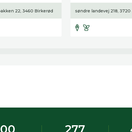
akken 22, 3460 Birkerød
søndre landevej 218, 3720
500
277