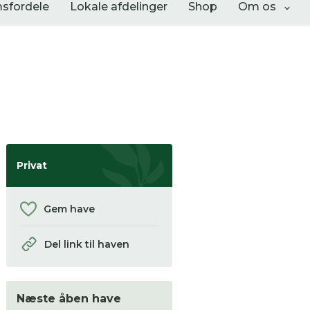
sfordele
Lokale afdelinger
Shop
Om os
Liste visning
Privat
Gem have
Del link til haven
 se
Næste åben have
ter,