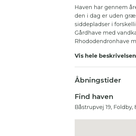
Haven har gennem åre
den i dag er uden gr
siddepladser i forskel
Gårdhave med vandkar
Rhododendronhave me
hortensia.
Vis hele beskrivelsen
Stenhave med spejlbas
Rosenhave omkring en 
samt tyske roser.
Åbningstider
Staudehave/klosterhav
Et område op mod mar
Find haven
græsser.
Båstrupvej 19, Foldby