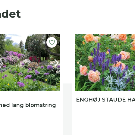
ndet
ENGHØJ STAUDE H
ed lang blomstring