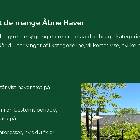
t de mange Åbne Haver
u gøre din søgning mere præcis ved at bruge kategorie
u har vinget af i kategorierne, vil kortet vise, hvilke ha
år vist haver tæt på
 i en bestemt periode,
dato på.
teresser, hvis du fx er