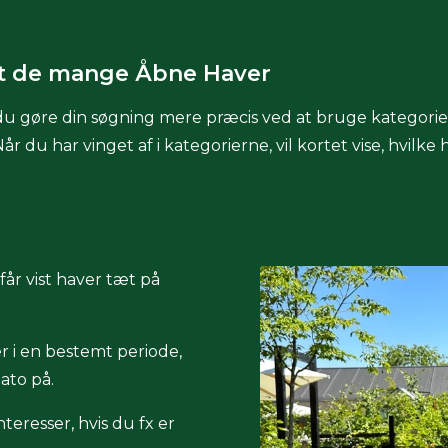
t de mange Åbne Haver
u gøre din søgning mere præcis ved at bruge kategorie
u har vinget af i kategorierne, vil kortet vise, hvilke ha
år vist haver tæt på
 i en bestemt periode,
dato på.
teresser, hvis du fx er