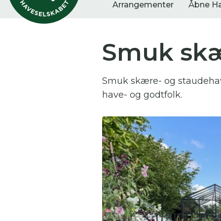
Arrangementer
Åbne H
Smuk skæ
Vis alle
Havestof
Arra
Smuk skære- og staudehave. 
0
resultater
0
resultater
0
re
have- og godtfolk.
Du
Her