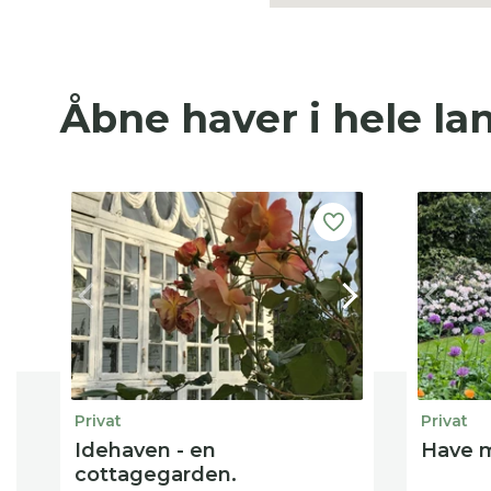
Åbne haver i hele la
Privat
Privat
Idehaven - en
Have m
cottagegarden.