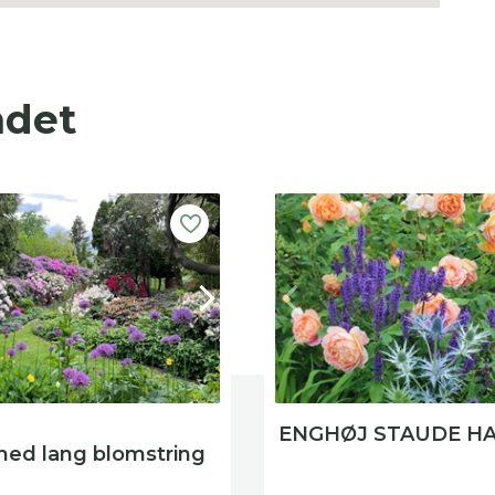
ndet
ENGHØJ STAUDE H
ed lang blomstring