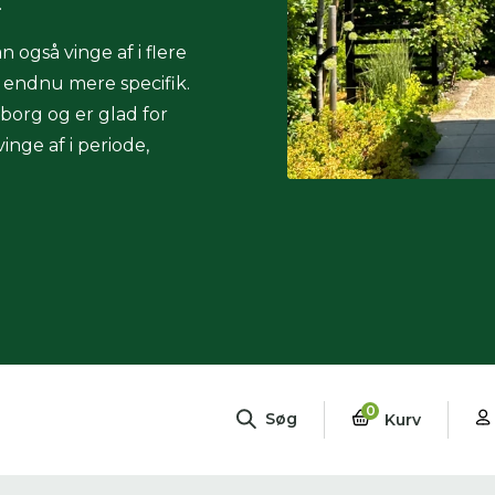
.
n også vinge af i flere
g endnu mere specifik.
eborg og er glad for
nge af i periode,
0
Søg
Kurv