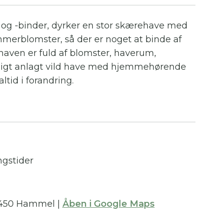
og -binder, dyrker en stor skærehave med
merblomster, så der er noget at binde af
aven er fuld af blomster, haverum,
yligt anlagt vild have med hjemmehørende
ltid i forandring.
msterbutik og -værksted, fyldt med krukker,
ter, binderiartikler, kranse og alt muligt
ngstider
 gør som bare pokker – og gør helt sikkert
un er jordens sødeste og vil bare fortælle,
 Derfor er det heller ikke en mulighed at
 8450 Hammel
|
Åben i Google Maps
ne dyr her.