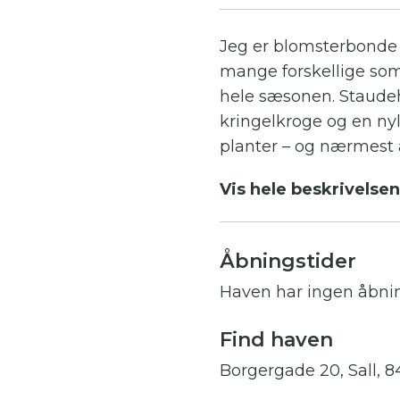
Jeg er blomsterbonde 
mange forskellige som
hele sæsonen. Staudeh
kringelkroge og en n
planter – og nærmest a
Vis hele beskrivelsen
På gården har jeg blo
potter, lys, vaser, plan
andet fint.
Åbningstider
Haven har ingen åbni
Min ruhårede gravhund
en kat fortræd – men h
Find haven
at det er hendes gård.
Borgergade 20, Sall,
medbringe dit/dine eg