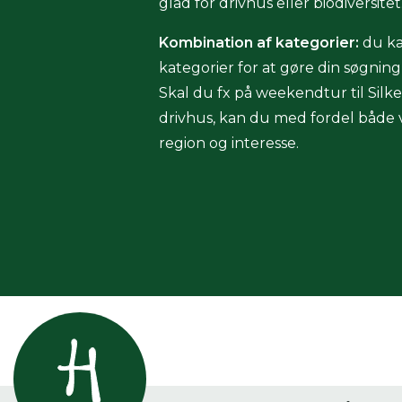
glad for drivhus eller biodiversitet
Kombination af kategorier:
du ka
kategorier for at gøre din søgnin
Skal du fx på weekendtur til Silk
drivhus, kan du med fordel både vi
region og interesse.