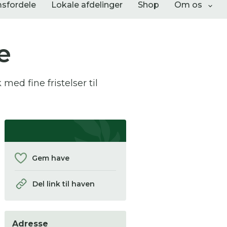
sfordele
Lokale afdelinger
Shop
Om os
e
Liste visning
ed fine fristelser til
Gem have
 se
Del link til haven
ter,
Adresse