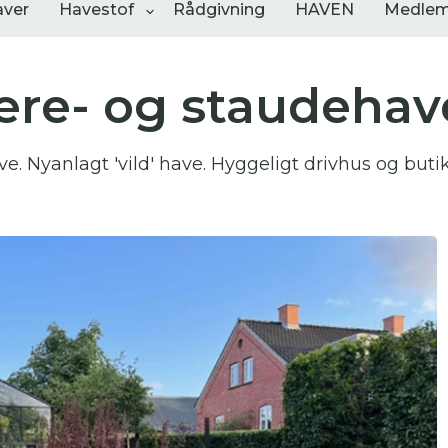
aver
Havestof
Rådgivning
HAVEN
Medlem
re- og staudehav
ngementer
Shop
Åbne haver
Nyanlagt 'vild' have. Hyggeligt drivhus og butik m
sultater
0
resultater
0
resultater
 skal indtaste minimum 3 tegn for at
resultater
 kan du søge i hele vores katalog af artikler, arrangemen