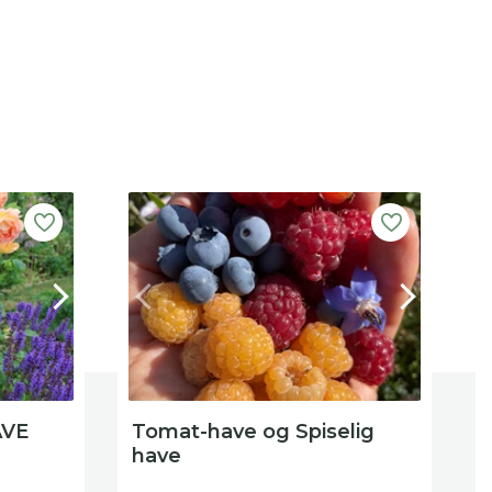
P
AVE
Tomat-have og Spiselig
H
have