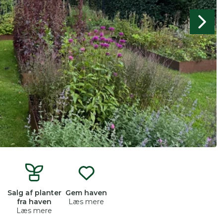
produkter og åbne haver.
n
Salg af planter
Gem haven
fra haven
Læs mere
Læs mere