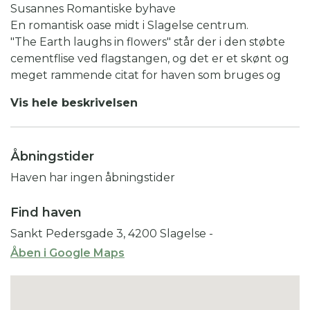
Susannes Romantiske byhave
En romantisk oase midt i Slagelse centrum.
"The Earth laughs in flowers" står der i den støbte
cementflise ved flagstangen, og det er et skønt og
meget rammende citat for haven som bruges og
nydes dagligt og indgyder til masser af hygge og
Vis hele beskrivelsen
blomsterglæde.
Haven på 650m2 har vi selv bygget op helt fra start,
og der sker noget nyt i den hvert år. Haven består
Åbningstider
af flere rum som alle er fyldt med smukke roser og
fine stauder. Der er en stor lukket terrasse, et
Haven har ingen åbningstider
havehus og to drivhuse, som alle huser masser af
blomster, og spiselige afgrøder. Her er man hjertelig
Find haven
velkommen til at sætte sig ind og nyde et stykke
Sankt Pedersgade 3, 4200 Slagelse
-
kage, som sælges på dagen. Jeg er vild med den
Åben i Google Maps
romantiske stil og har en forkærlighed for smukke
roser, som der findes mange af på grunden både
små og store. Til roserne har jeg plantet gode
selskabsplanter i form af stauder, clematis og