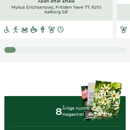
Åben efter aftale
Mylius Erichsensvej, Fritiden have 77, 9210
Aalborg SØ
8
Årlige numre af
magasinet HAVEN