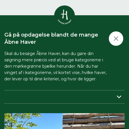
Vis alle
0
resultater
Gå på opdagelse blandt de mange
Havestof
Åbne Haver
0
resultater
Du skal indtaste minimum 3
tegn for at se resultater
Skal du besøge Åbne Haver, kan du gøre din
søgning mere præcis ved at bruge kategorierne i
Arrangementer
Her kan du søge i hele vores katalog af
0
resultater
den mørkegrønne bjælke herunder. Når du har
artikler, arrangementer, produkter og åbne
vinget af i kategorierne, vil kortet vise, hvilke haver,
haver.
der lever op til dine kriterier, og hvor de ligger.
Shop
0
resultater
Region:
her indsnævrer du, så du får vist haver tæt på dig.
Åbne haver
0
resultater
Periode:
vil du besøge Åbne Haver i en bestemt periode,
skal du sætte både start- og slutdato på.