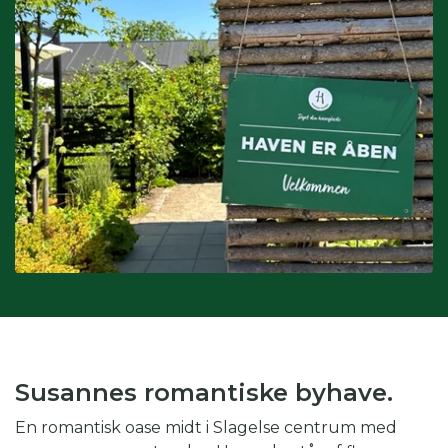
Interesser:
du kan også søge på interesser, hvis du fx er
glad for drivhus eller biodiversitet.
Kombination af kategorier:
du kan også vinge af i flere
kategorier for at gøre din søgning endnu mere specifik.
Skal du fx på weekendtur til Silkeborg og er glad for drivhus,
kan du med fordel både vinge af i periode, region og
interesse.
Susannes romantiske byhave.
En romantisk oase midt i Slagelse centrum med