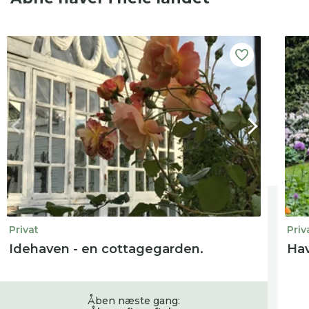
Privat
Priv
Idehaven - en cottagegarden.
Hav
Åben næste gang: