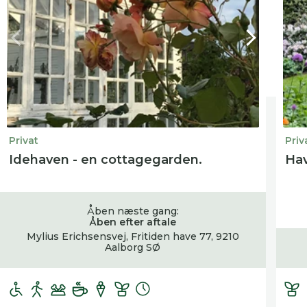
Privat
Priv
Idehaven - en cottagegarden.
Hav
Åben næste gang:
Åben efter aftale
Mylius Erichsensvej, Fritiden have 77, 9210
Aalborg SØ