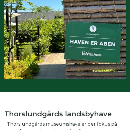
Interesser:
du kan også søge på interesser, hvis du fx er
glad for drivhus eller biodiversitet.
Kombination af kategorier:
du kan også vinge af i flere
kategorier for at gøre din søgning endnu mere specifik.
Skal du fx på weekendtur til Silkeborg og er glad for drivhus,
kan du med fordel både vinge af i periode, region og
interesse.
Thorslundgårds landsbyhave
I Thorslundgårds museumshave er der fokus på