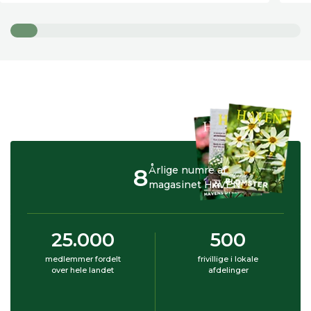
8
Årlige numre af
magasinet HAVEN
25.000
500
medlemmer fordelt
frivillige i lokale
over hele landet
afdelinger