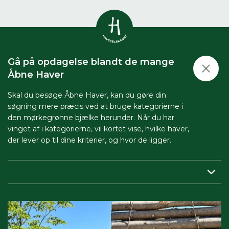
Vis alle
0
resultater
Gå på opdagelse blandt de mange
Havestof
Åbne Haver
0
resultater
Du skal indtaste minimum 3
tegn for at se resultater
Skal du besøge Åbne Haver, kan du gøre din
søgning mere præcis ved at bruge kategorierne i
Arrangementer
Her kan du søge i hele vores katalog af
0
resultater
den mørkegrønne bjælke herunder. Når du har
artikler, arrangementer, produkter og åbne
vinget af i kategorierne, vil kortet vise, hvilke haver,
haver.
der lever op til dine kriterier, og hvor de ligger.
Shop
0
resultater
Region:
her indsnævrer du, så du får vist haver tæt på dig.
Åbne haver
0
resultater
Periode:
vil du besøge Åbne Haver i en bestemt periode,
skal du sætte både start- og slutdato på.