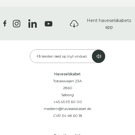
Hent haveselskabets
app
Få teksten læst op (nyt vindue)
Haveselskabet
Tobaksvejen 23A
2860
Søborg
+45 45 93 60 00
medlem@haveselskabet.dk
CVR 34 48 60 18