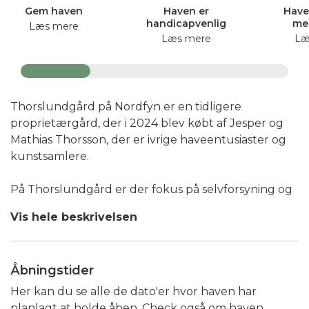
Gem haven
Haven er
Have
handicapvenlig
me
Læs mere
Læs mere
Læ
Thorslundgård på Nordfyn er en tidligere
proprietærgård, der i 2024 blev købt af Jesper og
Mathias Thorsson, der er ivrige haveentusiaster og
kunstsamlere.
På Thorslundgård er der fokus på selvforsyning og
bæredygtighed. Udover den gamle have omkring
Vis hele beskrivelsen
stuehuset, er størstedelen af grundens 2 hektar
jord derfor omlagt til nyttehaver med køkkenhave,
en lille frugtplantage og et mindre dyrehold. Tillige
Åbningstider
er der på Thorslundgård en gammel mergelgrav
og en skovhave for at give de bedste
Her kan du se alle de dato'er hvor haven har
forudsætninger for et sundt dyre- og planteliv.
planlagt at holde åben. Check også om haven