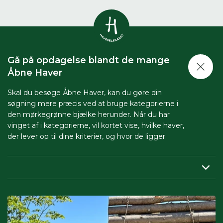
Vis alle
0
resultater
Gå på opdagelse blandt de mange
Havestof
Åbne Haver
0
resultater
Du skal indtaste minimum 3
tegn for at se resultater
Skal du besøge Åbne Haver, kan du gøre din
søgning mere præcis ved at bruge kategorierne i
Arrangementer
Her kan du søge i hele vores katalog af
0
resultater
den mørkegrønne bjælke herunder. Når du har
artikler, arrangementer, produkter og åbne
vinget af i kategorierne, vil kortet vise, hvilke haver,
haver.
der lever op til dine kriterier, og hvor de ligger.
Shop
0
resultater
Region:
her indsnævrer du, så du får vist haver tæt på dig.
Åbne haver
0
resultater
Periode:
vil du besøge Åbne Haver i en bestemt periode,
skal du sætte både start- og slutdato på.