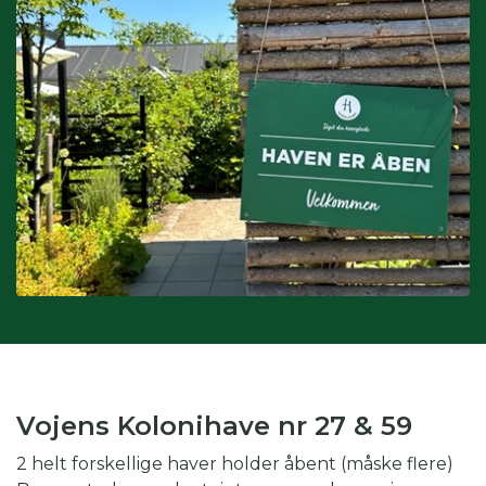
Interesser:
du kan også søge på interesser, hvis du fx er
glad for drivhus eller biodiversitet.
Kombination af kategorier:
du kan også vinge af i flere
kategorier for at gøre din søgning endnu mere specifik.
Skal du fx på weekendtur til Silkeborg og er glad for drivhus,
kan du med fordel både vinge af i periode, region og
interesse.
Vojens Kolonihave nr 27 & 59
2 helt forskellige haver holder åbent (måske flere)