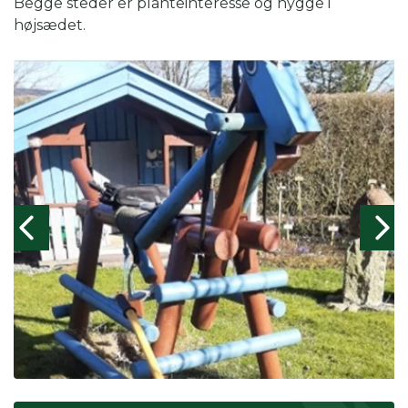
Begge steder er planteinteresse og hygge i
højsædet.