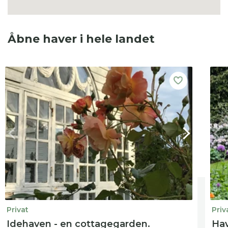
Åbne haver i hele landet
Privat
Priv
Idehaven - en cottagegarden.
Hav