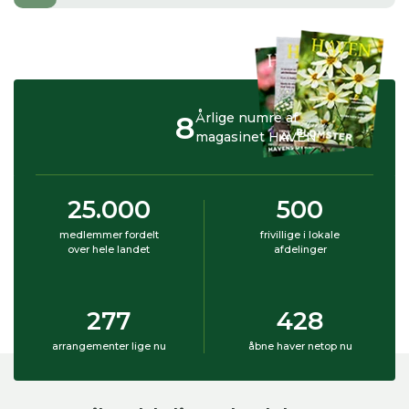
8
Årlige numre af
magasinet HAVEN
25.000
500
medlemmer fordelt
frivillige i lokale
over hele landet
afdelinger
277
428
arrangementer lige nu
åbne haver netop nu