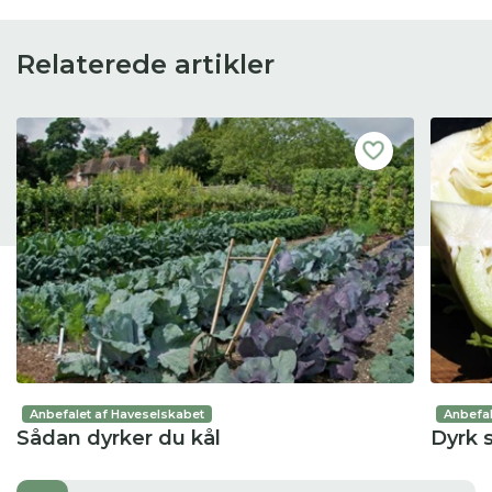
Relaterede artikler
Anbefalet af Haveselskabet
Anbefal
Sådan dyrker du kål
Dyrk s