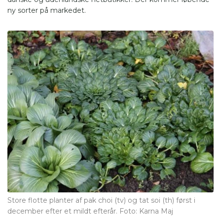
ny sorter på markedet.
Store flotte planter af pak choi (tv) og tat soi (th) først i
december efter et mildt efterår. Foto: Karna Maj