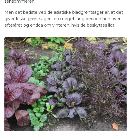
sensommeren.
Men det bedste ved de asiatiske bladgrøntsager er, at det
giver friske grøntsager i en meget lang periode hen over
efteråret og endda om vinteren, hvis de beskyttes lidt.