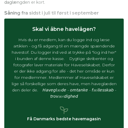
daglængden er kort.
Såning fra sidst i juli til først i september
Skal vi åbne havelågen?
Hvis du er medlem, kan du logge ind og læse
artiklen - og få adgang til en mængde spændende
havestof. Du logger ind ved at trykke på "log ind her"
i bunden af denne kasse. Dygtige skribenter og
fotografer laver materiale for Haveselskabet. Derfor
er der ikke adgang for alle - det her område er kun
for medlemmer. Medlemmer af Haveselskabet er
lige så forskellige som deres have, men haveglæden
den deler de. 𝘏𝘢𝘷𝘦𝘨𝘭æ𝘥𝘦 - 𝘰𝘮𝘵𝘢𝘯𝘬𝘦 - 𝘧æ𝘭𝘭𝘦𝘴𝘴𝘬𝘢𝘣 -
𝘵𝘳𝘰𝘷ær𝘥𝘪𝘨𝘩𝘦𝘥
Få Danmarks bedste havemagasin