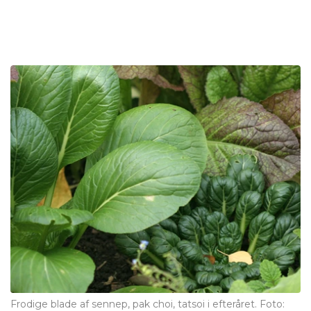
Frodige blade af sennep, pak choi, tatsoi i efteråret. Foto: