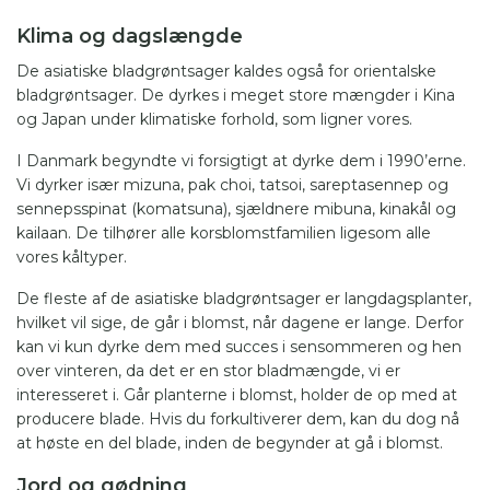
Klima og dagslængde
De asiatiske bladgrøntsager kaldes også for orientalske
bladgrøntsager. De dyrkes i meget store mængder i Kina
og Japan under klimatiske forhold, som ligner vores.
I Danmark begyndte vi forsigtigt at dyrke dem i 1990’erne.
Vi dyrker især mizuna, pak choi, tatsoi, sareptasennep og
sennepsspinat (komatsuna), sjældnere mibuna, kinakål og
kailaan. De tilhører alle korsblomstfamilien ligesom alle
vores kåltyper.
De fleste af de asiatiske bladgrøntsager er langdagsplanter,
hvilket vil sige, de går i blomst, når dagene er lange. Derfor
kan vi kun dyrke dem med succes i sensommeren og hen
over vinteren, da det er en stor bladmængde, vi er
interesseret i. Går planterne i blomst, holder de op med at
producere blade. Hvis du forkultiverer dem, kan du dog nå
at høste en del blade, inden de begynder at gå i blomst.
Jord og gødning