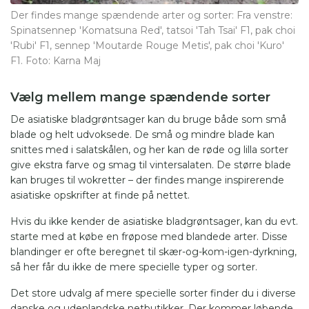
Der findes mange spændende arter og sorter: Fra venstre:
Spinatsennep 'Komatsuna Red', tatsoi 'Tah Tsai' F1, pak choi
'Rubi' F1, sennep 'Moutarde Rouge Metis', pak choi 'Kuro'
F1. Foto: Karna Maj
Vælg mellem mange spændende sorter
De asiatiske bladgrøntsager kan du bruge både som små
blade og helt udvoksede. De små og mindre blade kan
snittes med i salatskålen, og her kan de røde og lilla sorter
give ekstra farve og smag til vintersalaten. De større blade
kan bruges til wokretter – der findes mange inspirerende
asiatiske opskrifter at finde på nettet.
Hvis du ikke kender de asiatiske bladgrøntsager, kan du evt.
starte med at købe en frøpose med blandede arter. Disse
blandinger er ofte beregnet til skær-og-kom-igen-dyrkning,
så her får du ikke de mere specielle typer og sorter.
Det store udvalg af mere specielle sorter finder du i diverse
danske og udenlandske netbutikker. Der kommer løbende