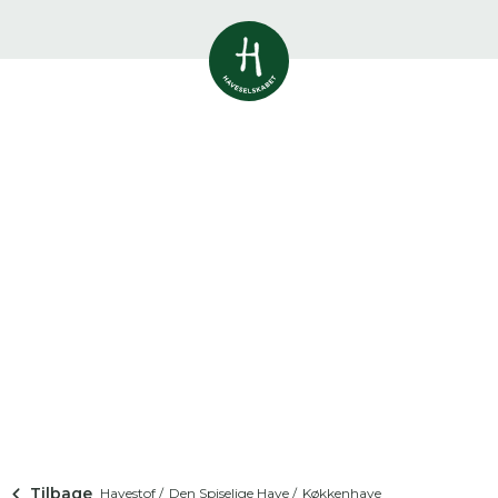
Vis alle
0
resultater
Havestof
0
resultater
Du skal indtaste minimum 3
tegn for at se resultater
Arrangementer
Her kan du søge i hele vores katalog af
0
resultater
artikler, arrangementer, produkter og åbne
haver.
Shop
0
resultater
Åbne haver
0
resultater
Tilbage
Havestof /
Den Spiselige Have /
Køkkenhave