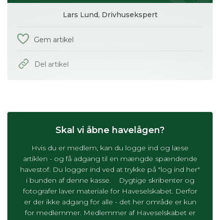
Lars Lund,
Drivhusekspert
Gem artikel
Del artikel
Skal vi åbne havelågen?
Hvis du er medlem, kan du logge ind og læse
artiklen - og få adgang til en mængde spændende
havestof. Du logger ind ved at trykke på "log ind her"
i bunden af denne kasse. Dygtige skribenter og
fotografer laver materiale for Haveselskabet. Derfor
er der ikke adgang for alle - det her område er kun
for medlemmer. Medlemmer af Haveselskabet er