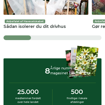
Anbefalet af Haveselskabet
Anbefal
Sådan isolerer du dit drivhus
Gør re
8
Årlige numre af
magasinet HAVEN
25.000
500
medlemmer fordelt
frivillige i lokale
over hele landet
afdelinger