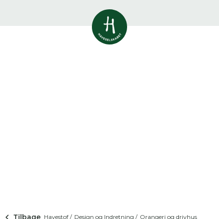
Vis alle
0
resultater
Havestof
0
resultater
Du skal indtaste minimum 3
tegn for at se resultater
Arrangementer
Her kan du søge i hele vores katalog af
0
resultater
artikler, arrangementer, produkter og åbne
haver.
Shop
0
resultater
Åbne haver
0
resultater
Tilbage
Havestof /
Design og Indretning /
Orangeri og drivhus