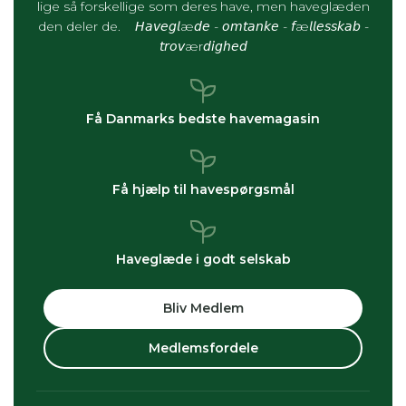
lige så forskellige som deres have, men haveglæden
den deler de. 𝘏𝘢𝘷𝘦𝘨𝘭æ𝘥𝘦 - 𝘰𝘮𝘵𝘢𝘯𝘬𝘦 - 𝘧æ𝘭𝘭𝘦𝘴𝘴𝘬𝘢𝘣 -
𝘵𝘳𝘰𝘷ær𝘥𝘪𝘨𝘩𝘦𝘥
Få Danmarks bedste havemagasin
Få hjælp til havespørgsmål
Haveglæde i godt selskab
Bliv Medlem
Medlemsfordele