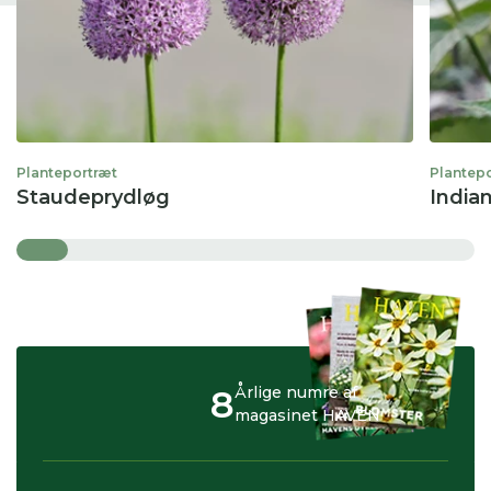
Planteportræt
Plantep
Staudeprydløg
India
8
Årlige numre af
magasinet HAVEN