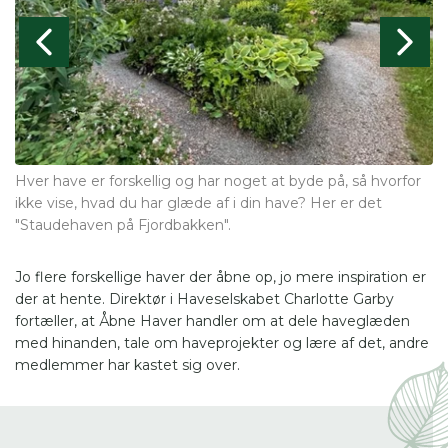
Hver have er forskellig og har noget at byde på, så hvorfor
By
ikke vise, hvad du har glæde af i din have? Her er det
la
"Staudehaven på Fjordbakken".
"
Jo flere forskellige haver der åbne op, jo mere inspiration er
der at hente. Direktør i Haveselskabet Charlotte Garby
fortæller, at Åbne Haver handler om at dele haveglæden
med hinanden, tale om haveprojekter og lære af det, andre
medlemmer har kastet sig over.