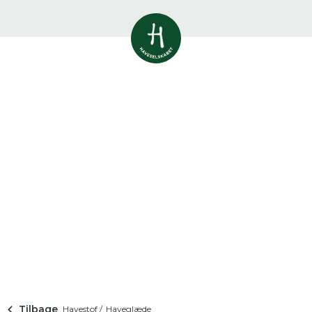
Vis alle
0
resultater
Havestof
0
resultater
Du skal indtaste minimum 3
tegn for at se resultater
Arrangementer
Her kan du søge i hele vores katalog af
0
resultater
artikler, arrangementer, produkter og åbne
haver.
Shop
0
resultater
Åbne haver
0
resultater
Tilbage
Havestof /
Haveglæde