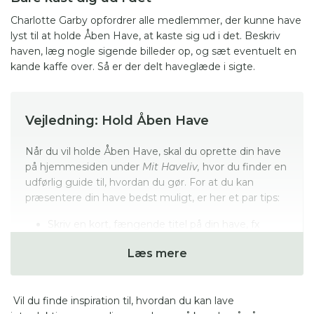
Charlotte Garby opfordrer alle medlemmer, der kunne have
lyst til at holde Åben Have, at kaste sig ud i det. Beskriv
haven, læg nogle sigende billeder op, og sæt eventuelt en
kande kaffe over. Så er der delt haveglæde i sigte.
Vejledning: Hold Åben Have
Når du vil holde Åben Have, skal du oprette din have
på hjemmesiden under
Mit Haveliv,
hvor du finder en
udførlig guide til, hvordan du gør. For at du kan
præsentere din have bedst muligt, er her et par tips:
Skriv en kort, fængende titel på din have, fx
Oplev 250 liljer, Rosenelskerens have,
Læs mere
Selvforsyningshave, Hostahave.
Hvis der blot
står ÅBEN HAVE eller Jørgen og Bentes have,
siger det ikke noget om din haves stil, stemning
Vil du finde inspiration til, hvordan du kan lave
og indhold.