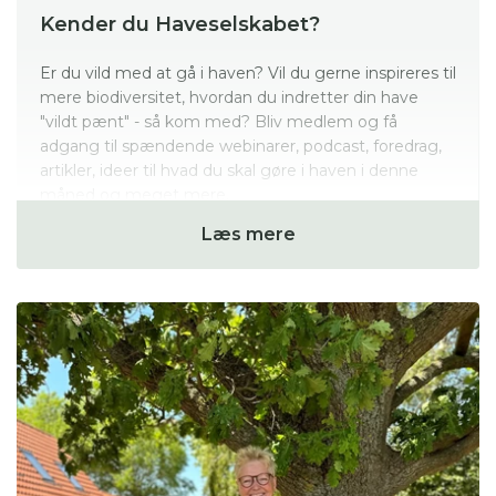
Kender du Haveselskabet?
Er du vild med at gå i haven? Vil du gerne inspireres til
mere biodiversitet, hvordan du indretter din have
"vildt pænt" - så kom med? Bliv medlem og få
adgang til spændende webinarer, podcast, foredrag,
artikler, ideer til hvad du skal gøre i haven i denne
måned og meget mere.
Læs mere
Haveselskabet er en NGO, en forening af ca 30.000
medlemmer, der er lige så forskellige som deres
haver - men haveglæden, den deler de.
Læs mere om Haveselskabet lige her