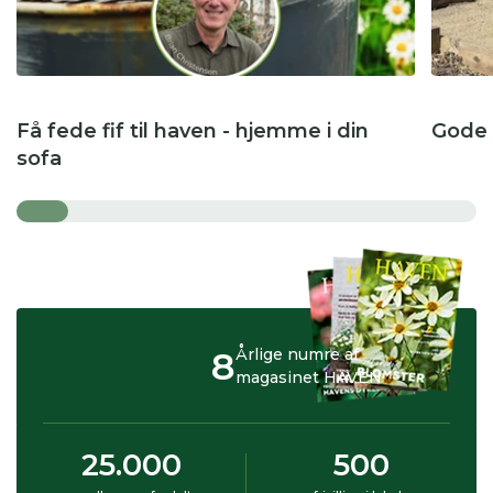
Få fede fif til haven - hjemme i din
Gode r
sofa
8
Årlige numre af
magasinet HAVEN
25.000
500