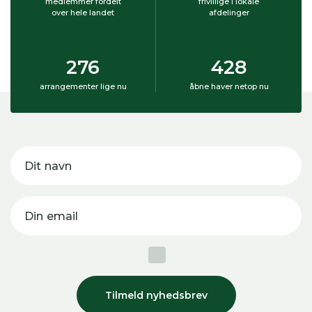
medlemmer fordelt
frivillige i lokale
over hele landet
afdelinger
276
428
arrangementer lige nu
åbne haver netop nu
Dit navn
Din email
Tilmeld nyhedsbrev