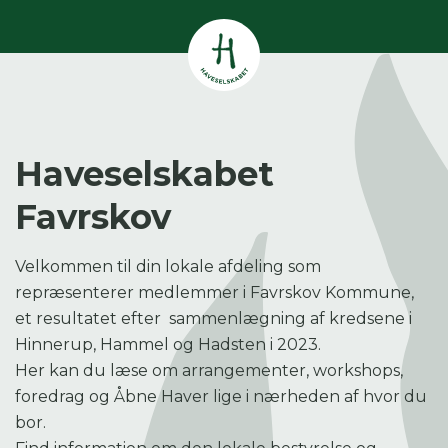
Vis alle
0
resultater
Havestof
0
resultater
Du skal indtaste minimum 3
Haveselskabet
tegn for at se resultater
Favrskov
Arrangementer
Her kan du søge i hele vores katalog af
0
resultater
artikler, arrangementer, produkter og åbne
Velkommen til din lokale afdeling som
haver.
Shop
repræsenterer medlemmer i Favrskov Kommune,
0
resultater
et resultatet efter sammenlægning af kredsene i
Hinnerup, Hammel og Hadsten i 2023.
Åbne haver
Her kan du læse om arrangementer, workshops,
0
resultater
foredrag og Åbne Haver lige i nærheden af hvor du
bor.