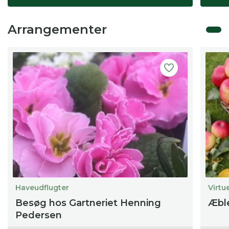
Arrangementer
Haveudflugter
Virtu
Besøg hos Gartneriet Henning
Æbl
Pedersen