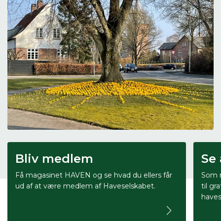
Bliv medlem
Se 
Få magasinet HAVEN og se hvad du ellers får
Som m
ud af at være medlem af Haveselskabet.
til gr
haves