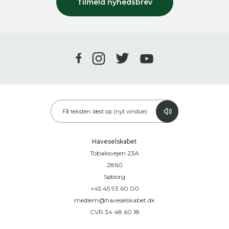
Tilmeld nyhedsbrev
Få teksten læst op (nyt vindue)
Haveselskabet
Tobaksvejen 23A
2860
Søborg
+45 45 93 60 00
medlem@haveselskabet.dk
CVR 34 48 60 18