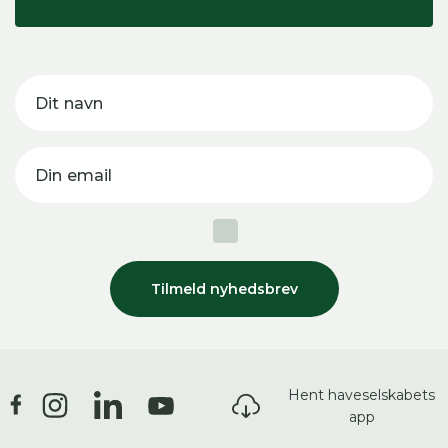
Dit navn
Din email
Tilmeld nyhedsbrev
Hent haveselskabets
app