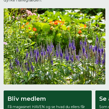
dyrke haveglæden.
Bliv medlem
Se 
Få magasinet HAVEN og se hvad du ellers får
Som m