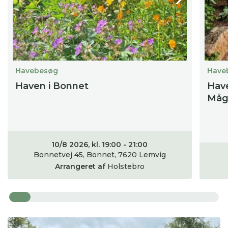
Havebesøg
Have
Haven i Bonnet
Have
Måge
10/8 2026, kl. 19:00 - 21:00
Bonnetvej 45, Bonnet, 7620 Lemvig
Arrangeret af
Holstebro