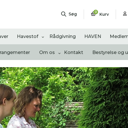
0
Søg
Kurv
aver
Havestof
Rådgivning
HAVEN
Medlem
rrangementer
Om os
Kontakt
Bestyrelse og 
ngementer
Shop
Åbne haver
sultater
0
resultater
0
resultater