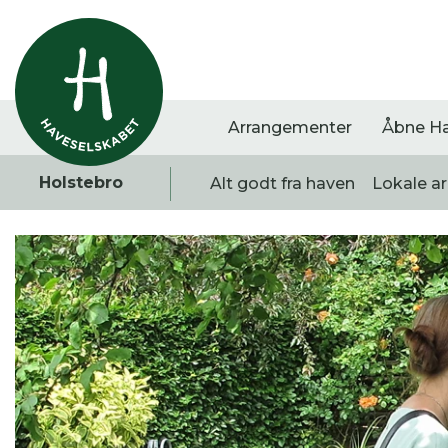
Arrangementer
Åbne H
Holstebro
Alt godt fra haven
Lokale a
Vis alle
Havestof
Arra
0
resultater
0
resultater
0
re