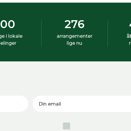
500
276
ige i lokale
arrangementer
å
elinger
lige nu
Din email