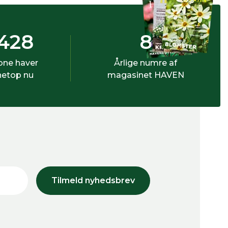
428
8
bne haver
Årlige numre af
netop nu
magasinet HAVEN
Tilmeld nyhedsbrev