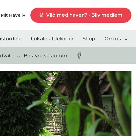
Vild med haven? - Bliv medlem
Mit Haveliv
sfordele
Lokale afdelinger
Shop
Om os
udvalg
Bestyrelsesforum
Liste visning