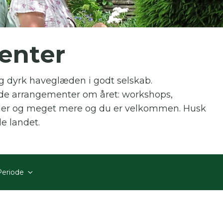
 skal indtaste minimum 3 tegn for at
enter
resultater
l og dyrk haveglæden i godt selskab.
 kan du søge i hele vores katalog af artikler, arrangemen
produkter og åbne haver.
de arrangementer om året: workshops,
eder og meget mere og du er velkommen. Husk
e landet.
Periode