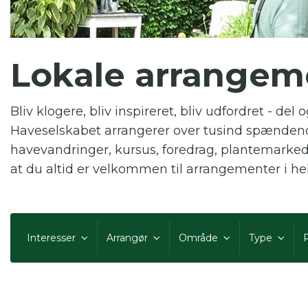
Du
Lokale arrangem
Bliv klogere, bliv inspireret, bliv udfordret - de
Her
Haveselskabet arrangerer over tusind spænden
havevandringer, kursus, foredrag, plantemark
at du altid er velkommen til arrangementer i hel
Interesser
Arrangør
Område
Type