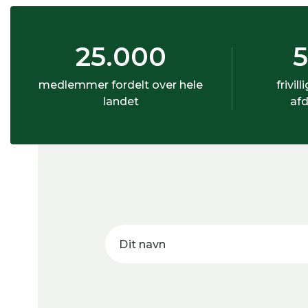
25.000
medlemmer fordelt over hele
frivill
landet
afd
Dit navn