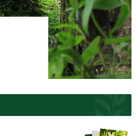
 se
ter,