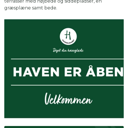
terrasser med højbede og siddepladser, en
græsplæne samt bede.