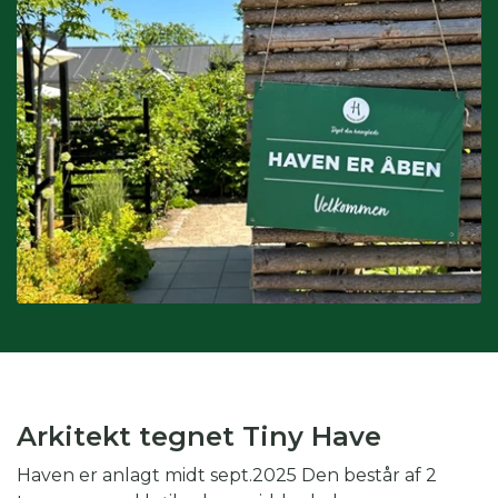
Interesser:
du kan også søge på interesser, hvis du fx er
glad for drivhus eller biodiversitet.
Kombination af kategorier:
du kan også vinge af i flere
kategorier for at gøre din søgning endnu mere specifik.
Skal du fx på weekendtur til Silkeborg og er glad for drivhus,
kan du med fordel både vinge af i periode, region og
interesse.
Arkitekt tegnet Tiny Have
Haven er anlagt midt sept.2025 Den består af 2