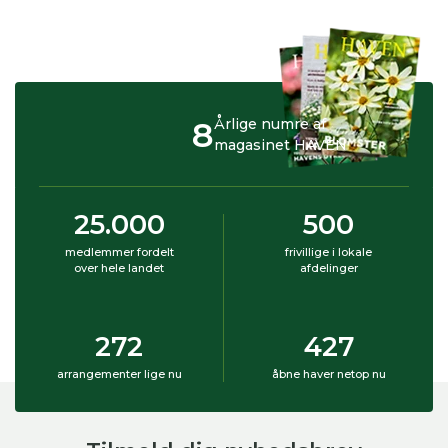
8
Årlige numre af
magasinet HAVEN
25.000
500
medlemmer fordelt
frivillige i lokale
over hele landet
afdelinger
272
427
arrangementer lige nu
åbne haver netop nu