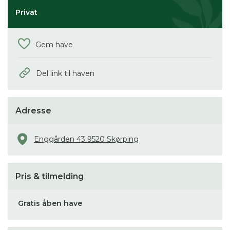
Privat
Gem have
Del link til haven
Adresse
Enggården 43 9520 Skørping
Pris & tilmelding
Gratis åben have