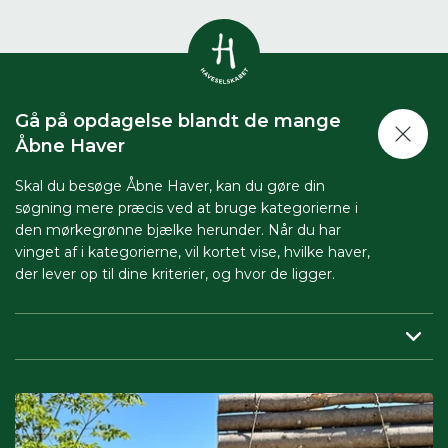
Vis alle
0
resultater
Gå på opdagelse blandt de mange
Havestof
Åbne Haver
0
resultater
Du skal indtaste minimum 3
tegn for at se resultater
Skal du besøge Åbne Haver, kan du gøre din
søgning mere præcis ved at bruge kategorierne i
Arrangementer
Her kan du søge i hele vores katalog af
0
resultater
den mørkegrønne bjælke herunder. Når du har
artikler, arrangementer, produkter og åbne
vinget af i kategorierne, vil kortet vise, hvilke haver,
haver.
der lever op til dine kriterier, og hvor de ligger.
Shop
0
resultater
Region:
her indsnævrer du, så du får vist haver tæt på dig.
Åbne haver
0
resultater
Periode:
vil du besøge Åbne Haver i en bestemt periode,
skal du sætte både start- og slutdato på.