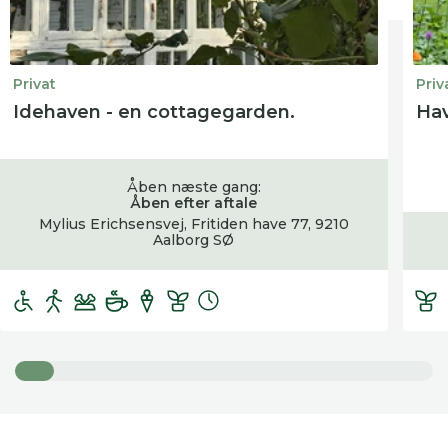
Privat
Priv
Idehaven - en cottagegarden.
Hav
Åben næste gang:
Åben efter aftale
Mylius Erichsensvej, Fritiden have 77, 9210
Aalborg SØ