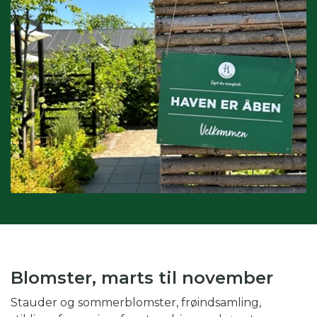
Interesser:
du kan også søge på interesser, hvis du fx er
glad for drivhus eller biodiversitet.
Kombination af kategorier:
du kan også vinge af i flere
kategorier for at gøre din søgning endnu mere specifik.
Skal du fx på weekendtur til Silkeborg og er glad for drivhus,
kan du med fordel både vinge af i periode, region og
interesse.
Blomster, marts til november
Stauder og sommerblomster, frøindsamling,