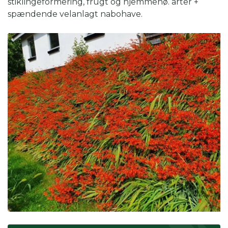
stiklingeformering, frugt og hjemmehø. arter +
spændende velanlagt nabohave.