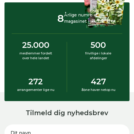
8
Årlige numre af
magasinet HAVEN
25.000
500
medlemmer fordelt
frivillige i lokale
over hele landet
afdelinger
272
427
arrangementer lige nu
åbne haver netop nu
Tilmeld dig nyhedsbrev
Dit navn