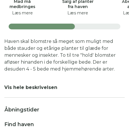
Mad må
Salg af planter
Åbe
medbringes
fra haven
Læs mere
Læs mere
Læ
Haven skal blomstre så meget som muligt med
både stauder og etårige planter til glæde for
mennesker og insekter. To til tre "hold' blomster
afløser hinanden i de forskellige bede. Der er
desuden 4 - 5 bede med hjemmehørende arter.
Haven ligger på en skrånende og niveaudelt grund.
Vis hele beskrivelsen
Frø indsamles sæsonen igennem, og ca. 100
forskellige slags bortgives hvert år på det lokale
Åbningstider
bibliotek for at sprede haveglæde og biodiversitet.
Find haven
Der er 6 - 7 slags frugtbuske og en tomatvæg.