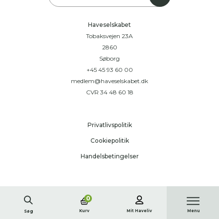
Haveselskabet
Tobaksvejen 23A
2860
Søborg
+45 45 93 60 00
medlem@haveselskabet.dk
CVR 34 48 60 18
Privatlivspolitik
Cookiepolitik
Handelsbetingelser
0
Kurv
Mit Haveliv
Menu
Søg