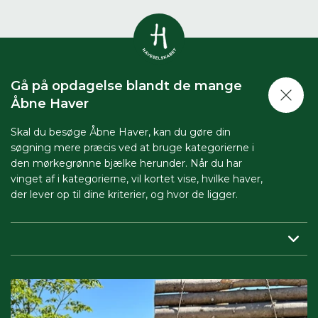
Vis alle
0
resultater
Gå på opdagelse blandt de mange
Havestof
Åbne Haver
0
resultater
Du skal indtaste minimum 3
tegn for at se resultater
Skal du besøge Åbne Haver, kan du gøre din
søgning mere præcis ved at bruge kategorierne i
Arrangementer
Her kan du søge i hele vores katalog af
0
resultater
den mørkegrønne bjælke herunder. Når du har
artikler, arrangementer, produkter og åbne
vinget af i kategorierne, vil kortet vise, hvilke haver,
haver.
der lever op til dine kriterier, og hvor de ligger.
Shop
0
resultater
Region:
her indsnævrer du, så du får vist haver tæt på dig.
Åbne haver
0
resultater
Periode:
vil du besøge Åbne Haver i en bestemt periode,
skal du sætte både start- og slutdato på.