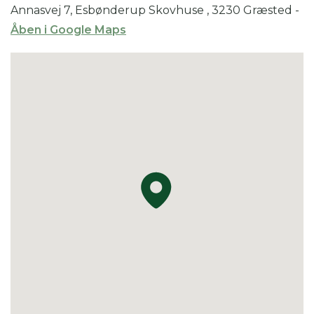
Annasvej 7, Esbønderup Skovhuse , 3230 Græsted
-
Kompostbeholdere producerer jord til 100+
Åben i Google Maps
krukker og 20+ bede.
Der sås og stiklingeformeres meget, og løgplanter
både deles og frøformeres.
Nabohaven vil ofte være åben samtidig. Den er
større med meget lidt græsplæne, til gengæld
store bede med blomster, buske og træer, bl.a.
rhododendron; der er desuden drivhus og
"rådneskov".