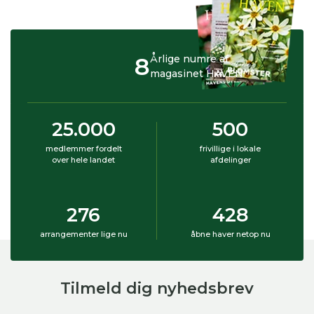
8
Årlige numre af
magasinet HAVEN
25.000
500
medlemmer fordelt
frivillige i lokale
over hele landet
afdelinger
276
428
arrangementer lige nu
åbne haver netop nu
Tilmeld dig nyhedsbrev