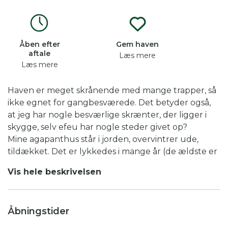
Åben efter
Gem haven
aftale
Læs mere
Læs mere
Haven er meget skrånende med mange trapper, så
ikke egnet for gangbesværede. Det betyder også,
at jeg har nogle besværlige skrænter, der ligger i
skygge, selv efeu har nogle steder givet op?
Mine agapanthus står i jorden, overvintrer ude,
tildækket. Det er lykkedes i mange år (de ældste er
ca 20 år).
Vis hele beskrivelsen
Når jeg tror, at nu er jeg færdig med at plante,
dukker der altid nye fristelser op, der kan forbedre
staudebedene.
Åbningstider
Træpæoner kan jeg ikke stå for, der står 6
forskellige mellem stauderne.