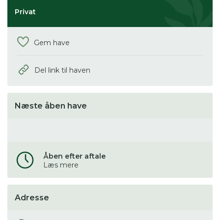
Privat
Gem have
Del link til haven
Næste åben have
Åben efter aftale
Læs mere
Adresse