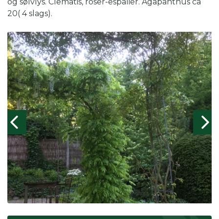
og sølvlys. Clematis, roser-espalier. Agapanthus ca
20( 4 slags).