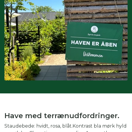
Interesser:
du kan også søge på interesser, hvis du fx er
glad for drivhus eller biodiversitet.
Kombination af kategorier:
du kan også vinge af i flere
kategorier for at gøre din søgning endnu mere specifik.
Skal du fx på weekendtur til Silkeborg og er glad for drivhus,
kan du med fordel både vinge af i periode, region og
interesse.
Have med terrænudfordringer.
Staudebede: hvidt, rosa, blåt.Kontrast bla mørk hyld