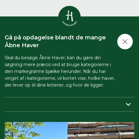
Vis alle
0
resultater
Gå på opdagelse blandt de mange
Havestof
Åbne Haver
0
resultater
Du skal indtaste minimum 3
tegn for at se resultater
Skal du besøge Åbne Haver, kan du gøre din
søgning mere præcis ved at bruge kategorierne i
Arrangementer
Her kan du søge i hele vores katalog af
0
resultater
den mørkegrønne bjælke herunder. Når du har
artikler, arrangementer, produkter og åbne
vinget af i kategorierne, vil kortet vise, hvilke haver,
haver.
der lever op til dine kriterier, og hvor de ligger.
Shop
0
resultater
Region:
her indsnævrer du, så du får vist haver tæt på dig.
Åbne haver
0
resultater
Periode:
vil du besøge Åbne Haver i en bestemt periode,
skal du sætte både start- og slutdato på.