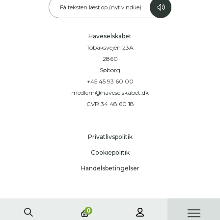
Få teksten læst op (nyt vindue)
Haveselskabet
Tobaksvejen 23A
2860
Søborg
+45 45 93 60 00
medlem@haveselskabet.dk
CVR 34 48 60 18
Privatlivspolitik
Cookiepolitik
Handelsbetingelser
0