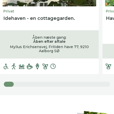
Privat
Priv
Idehaven - en cottagegarden.
Hav
Åben næste gang:
Åben efter aftale
Mylius Erichsensvej, Fritiden have 77, 9210
Aalborg SØ