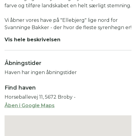
farve og tilføre landskabet en helt særligt stemning.
Vi åbner vores have på "Ellebjerg" lige nord for
Svanninge Bakker - der hvor de fleste syrenhegn er!
Haven er et oplagt stop på en køre-, cykel- eller
Vis hele beskrivelsen
gåtur i området. En lille indendørs cafe serverer
kage , kaffe og drikkevare. I cafeen er der også et
lille sortiment at syrenprodukter, så der er
Åbningstider
mulighed for at dufte og smage syrener.
Haven har ingen åbningstider
Haven er en 35.000 m2 stor landskabs-/skovhave.
Haven har et kuperet terræn med gamle træer,
Find haven
naturstier, plæner, stengærder m.m.
Horseballevej 11, 5672 Broby
-
Åben i Google Maps