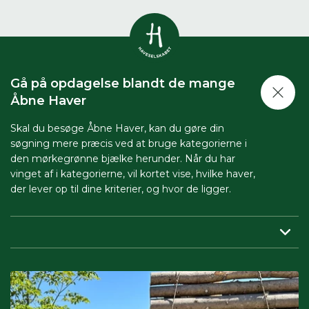
Vis alle
0
resultater
Gå på opdagelse blandt de mange
Havestof
Åbne Haver
0
resultater
Du skal indtaste minimum 3
tegn for at se resultater
Skal du besøge Åbne Haver, kan du gøre din
søgning mere præcis ved at bruge kategorierne i
Arrangementer
Her kan du søge i hele vores katalog af
0
resultater
den mørkegrønne bjælke herunder. Når du har
artikler, arrangementer, produkter og åbne
vinget af i kategorierne, vil kortet vise, hvilke haver,
haver.
der lever op til dine kriterier, og hvor de ligger.
Shop
0
resultater
Region:
her indsnævrer du, så du får vist haver tæt på dig.
Åbne haver
0
resultater
Periode:
vil du besøge Åbne Haver i en bestemt periode,
skal du sætte både start- og slutdato på.