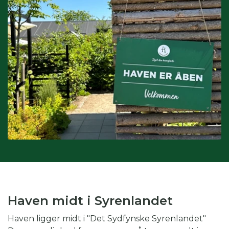
Interesser:
du kan også søge på interesser, hvis du fx er
glad for drivhus eller biodiversitet.
Kombination af kategorier:
du kan også vinge af i flere
kategorier for at gøre din søgning endnu mere specifik.
Skal du fx på weekendtur til Silkeborg og er glad for drivhus,
kan du med fordel både vinge af i periode, region og
interesse.
Haven midt i Syrenlandet
Haven ligger midt i "Det Sydfynske Syrenlandet"