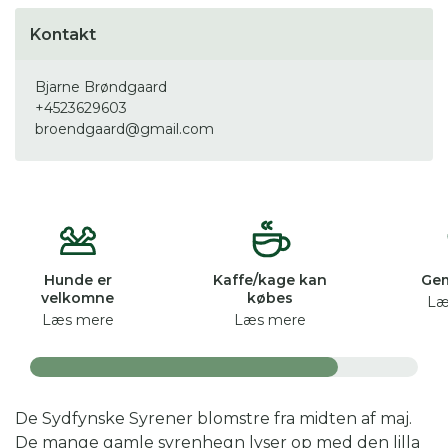
Kontakt
Bjarne Brøndgaard
+4523629603
broendgaard@gmail.com
Hunde er
Kaffe/kage kan
Ge
velkomne
købes
Læ
Læs mere
Læs mere
De Sydfynske Syrener blomstre fra midten af maj.
De mange gamle syrenhegn lyser op med den lilla