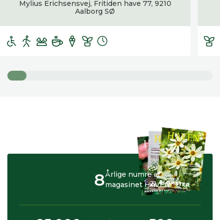
Mylius Erichsensvej, Fritiden have 77, 9210
Aalborg SØ
8
Årlige numre af
magasinet HAVEN