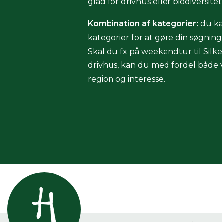
glad for drivhus eller biodiversitet
Kombination af kategorier:
du ka
kategorier for at gøre din søgnin
Skal du fx på weekendtur til Silk
drivhus, kan du med fordel både vi
region og interesse.