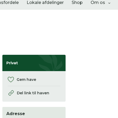
sfordele
Lokale afdelinger
Shop
Om os
Liste visning
Privat
Gem have
Del link til haven
 se
Adresse
ter,