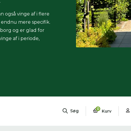
.
n også vinge af i flere
g endnu mere specifik.
eborg og er glad for
nge af i periode,
0
Søg
Kurv