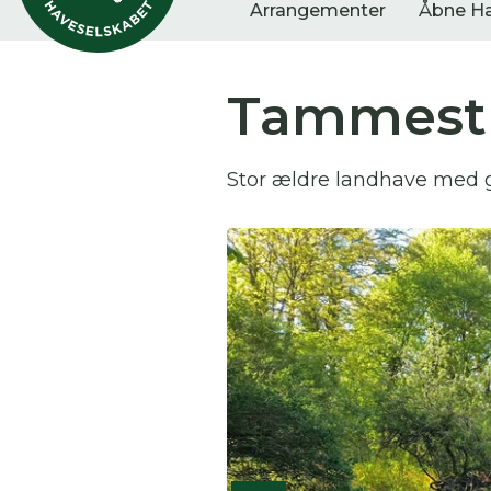
Arrangementer
Åbne H
Tammestr
Vis alle
Havestof
Arra
Stor ældre landhave med ga
0
resultater
0
resultater
0
re
Du
Her