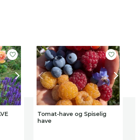
P
AVE
Tomat-have og Spiselig
S
have
F