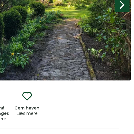
produkter og åbne haver.
må
Gem haven
nges
Læs mere
ere