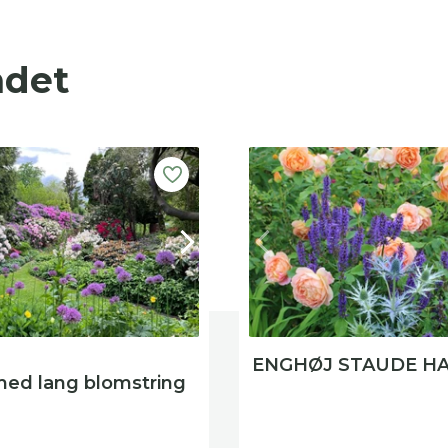
ndet
ENGHØJ STAUDE H
ed lang blomstring