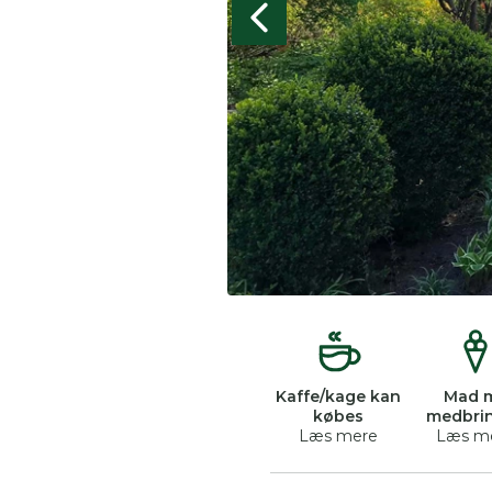
Kaffe/kage kan
Mad 
købes
medbri
Læs mere
Læs m