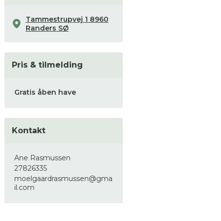
Tammestrupvej 1 8960
Randers SØ
Pris & tilmelding
Gratis åben have
Kontakt
Ane Rasmussen
27826335
moelgaardrasmussen@gma
il.com