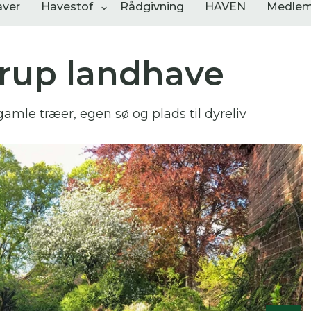
aver
Havestof
Rådgivning
HAVEN
Medlem
up landhave
ngementer
Shop
Åbne haver
mle træer, egen sø og plads til dyreliv
sultater
0
resultater
0
resultater
 skal indtaste minimum 3 tegn for at
resultater
 kan du søge i hele vores katalog af artikler, arrangemen