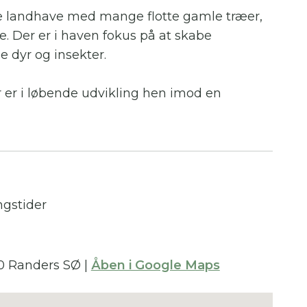
e landhave med mange flotte gamle træer,
. Der er i haven fokus på at skabe
ge dyr og insekter.
r er i løbende udvikling hen imod en
obuste og nemme stauder.
r der mulighed for at gå en tur på marken,
dsigt ud over landskabet.
ngstider
 en spand/pose med hestegødning med efter
selv tage spand/pose med.
60 Randers SØ
|
Åben i Google Maps