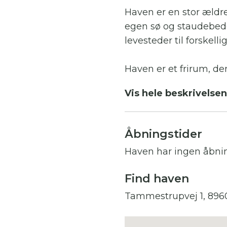
Haven er en stor ældr
egen sø og staudebede
levesteder til forskelli
Haven er et frirum, de
romantisk have med r
Vis hele beskrivelsen
Ud over selve haven e
hvor der er en smuk u
Åbningstider
Haven har ingen åbni
Mulighed for at tage
endt besøg. Man skal 
Find haven
Tammestrupvej 1, 89