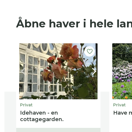
Åbne haver i hele la
Privat
Privat
Idehaven - en
Have m
cottagegarden.