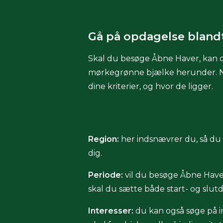
Gå på opdagelse bland
Skal du besøge Åbne Haver, kan d
mørkegrønne bjælke herunder. Når d
dine kriterier, og hvor de ligger.
Region:
her indsnævrer du, så du f
dig.
Periode:
vil du besøge Åbne Haver
skal du sætte både start- og slut
Interesser:
du kan også søge på in