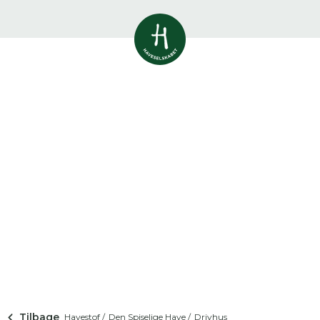
Vis alle
0
resultater
Havestof
0
resultater
Du skal indtaste minimum 3
tegn for at se resultater
Arrangementer
Her kan du søge i hele vores katalog af
0
resultater
artikler, arrangementer, produkter og åbne
haver.
Shop
0
resultater
Åbne haver
0
resultater
Tilbage
Havestof /
Den Spiselige Have /
Drivhus