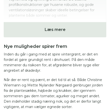
profilkonstruktioner gør husene robuste, og gode
ventilationsløsninger skaber ideelle betingelser for
planterne både sommer og vinter.
Den nye drivhusdyrker kommer godt fra starter med
Læs mere
et
Juliana Compact
, mens den erfarne, der
efterspørger mere plads, kan udvide dyrkningsarealet
i et
Juliana Gartner
med hærdet glas eller isolerende
Nye muligheder spirer frem
polykarbonatplader.
Inden du går i gang med at spire vintergrønt, er det en
Er ønsket at kunne sikre sarte planter mod frost
fordel at gøre grundigt rent i drivhuset. På den måde
gennem vinteren, er det en fordel at vælge et
mur-
minimerer du risikoen for, at afgrøderne bliver syge eller
eller vægdrivhus
. Det store
Juliana Grand Oase
på
angrebet af skadedyr.
mur er det perfekte uderum, og det mindre
Juliana
Premium
på mur er en klassiker blandt de smukke,
Når der er rent og pænt, er det tid til at så. Både Christine
danskproducerede drivhuse.
Wiemann og Mette Nylander Nørgaard genbruger jorden
fra de plantesække, højbede og krukker, der igennem
sommeren gav dem tomater, agurker og meget andet.
Den indeholder stadig næring nok, og det er derfor langt
vigtigere, at man vælger egnede sorter.