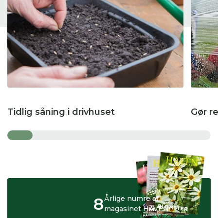
Tidlig såning i drivhuset
Gør re
8
Årlige numre af
magasinet HAVEN