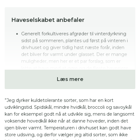
Haveselskabet anbefaler
Generelt forkultiveres afgrøder til vinterdyrkning
sidst på sommeren, plantes ud først på vinteren i
drivhuset og giver tidlig høst næste forår, inden
det bliver for varmt under glasset. Der er mange
muligheder, men her er et par forslag, som er
lette at have med at gøre og de fleste haveejere
kan have glæde af.
Læs mere
Hjertesalat ’Winter Gem’, sås først i august for
salat i efteråret eller sås først i september for
”Jeg dyrker kuldetolerante sorter, som har en kort
overvintring af små planter i drivhus.
udviklingstid. Spidskål, mindre hvidkål, broccoli og savoykål
kan for eksempel godt nå at udvikle sig, mens de langsomt
Sandsennep også kaldet vild rucola er flerårig og
voksende hovedkål ikke når at danne hoveder, inden det
kan gro direkte i jorden i et hjørne af drivhuset og
igen bliver varmt. Temperaturen i drivhuset kan godt have
give tidlig salat i marts år efter år.
store udsving, og derfor vælger jeg altid sorter, som ikke