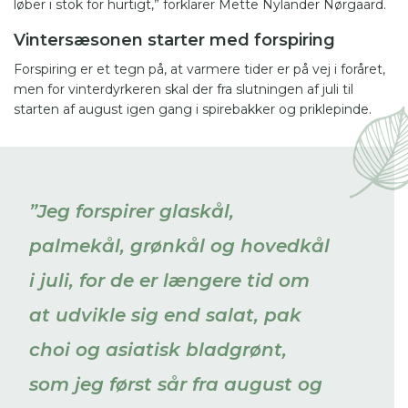
løber i stok for hurtigt,” forklarer Mette Nylander Nørgaard.
Vinterært ’Winterkerfe’, kan sås i november-
december eller i det meget tidlige forår til
Vintersæsonen starter med forspiring
ærteskud.
Forspiring er et tegn på, at varmere tider er på vej i foråret,
men for vinterdyrkeren skal der fra slutningen af juli til
starten af august igen gang i spirebakker og priklepinde.
”Jeg forspirer glaskål,
palmekål, grønkål og hovedkål
i juli, for de er længere tid om
at udvikle sig end salat, pak
choi og asiatisk bladgrønt,
som jeg først sår fra august og