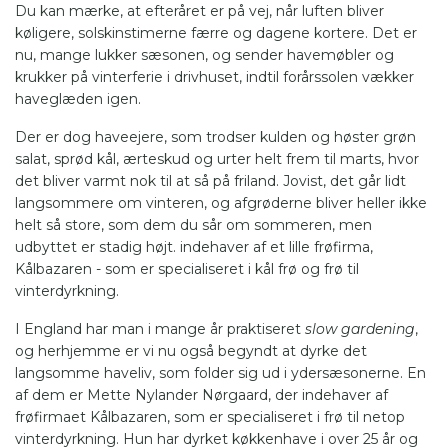
Du kan mærke, at efteråret er på vej, når luften bliver
køligere, solskinstimerne færre og dagene kortere. Det er
nu, mange lukker sæsonen, og sender havemøbler og
krukker på vinterferie i drivhuset, indtil forårssolen vækker
haveglæden igen.
Der er dog haveejere, som trodser kulden og høster grøn
salat, sprød kål, ærteskud og urter helt frem til marts, hvor
det bliver varmt nok til at så på friland. Jovist, det går lidt
langsommere om vinteren, og afgrøderne bliver heller ikke
helt så store, som dem du sår om sommeren, men
udbyttet er stadig højt. indehaver af et lille frøfirma,
Kålbazaren - som er specialiseret i kål frø og frø til
vinterdyrkning.
I England har man i mange år praktiseret
slow gardening
,
og herhjemme er vi nu også begyndt at dyrke det
langsomme haveliv, som folder sig ud i ydersæsonerne. En
af dem er Mette Nylander Nørgaard, der indehaver af
frøfirmaet Kålbazaren, som er specialiseret i frø til netop
vinterdyrkning. Hun har dyrket køkkenhave i over 25 år og