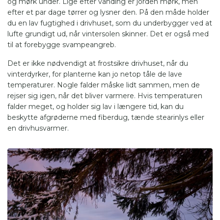
og mørk under. Lige efter vanding er jorden mørk, men
efter et par dage tørrer og lysner den. På den måde holder
du en lav fugtighed i drivhuset, som du underbygger ved at
lufte grundigt ud, når vintersolen skinner. Det er også med
til at forebygge svampeangreb.
Det er ikke nødvendigt at frostsikre drivhuset, når du
vinterdyrker, for planterne kan jo netop tåle de lave
temperaturer. Nogle falder måske lidt sammen, men de
rejser sig igen, når det bliver varmere. Hvis temperaturen
falder meget, og holder sig lav i længere tid, kan du
beskytte afgrøderne med fiberdug, tænde stearinlys eller
en drivhusvarmer.