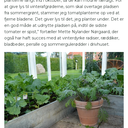
planterne langt ind i oktober, så de kan modne færdigt. For
at give lys til vinterafgrøderne, som skal overtage pladsen
fra sommergrønt, stammer jeg tomatplanterne op ved at
fjerne bladene. Det giver lys til det, jeg planter under. Det er
en god måde at udnytte pladsen på, indtil de sidste
tomater er spist,” fortæller Mette Nylander Nørgaard, der
også har haft succes med at vinterdyrke radiser, ræddiker,
bladbeder
, persille og sommergulerødder i drivhuset.