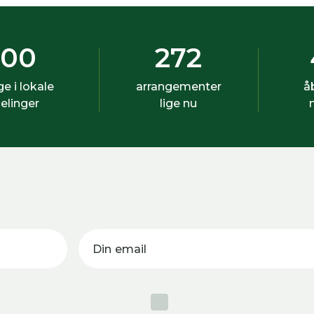
500
272
ige i lokale
arrangementer
å
elinger
lige nu
Din email