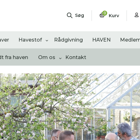
0
Søg
Kurv
aver
Havestof
Rådgivning
HAVEN
Medlem
dt fra haven
Om os
Kontakt
ngementer
Shop
Åbne haver
sultater
0
resultater
0
resultater