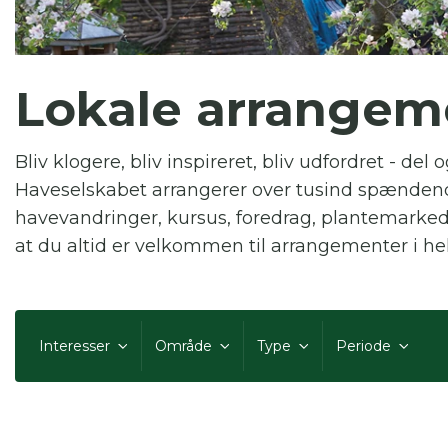
Du
Lokale arrangem
Bliv klogere, bliv inspireret, bliv udfordret - de
Her
Haveselskabet arrangerer over tusind spænden
havevandringer, kursus, foredrag, plantemark
at du altid er velkommen til arrangementer i hel
Interesser
Område
Type
Periode