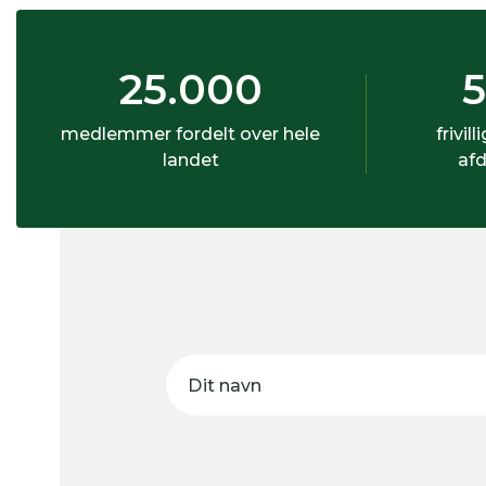
25.000
medlemmer fordelt over hele
frivill
landet
afd
Dit navn