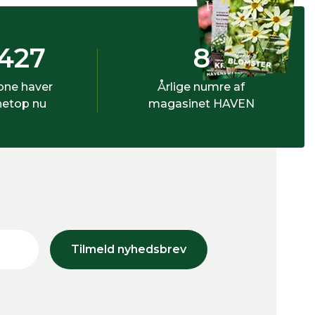
427
8
bne haver
Årlige numre af
netop nu
magasinet HAVEN
Tilmeld nyhedsbrev