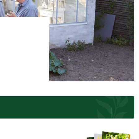
 se
ter,