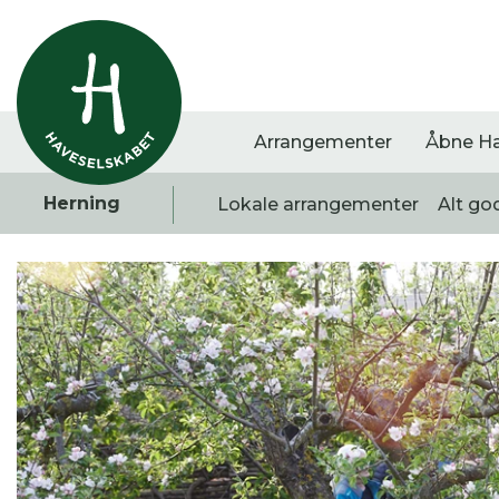
Arrangementer
Åbne H
Herning
Lokale arrangementer
Alt go
Vis alle
Havestof
Arra
0
resultater
0
resultater
0
re