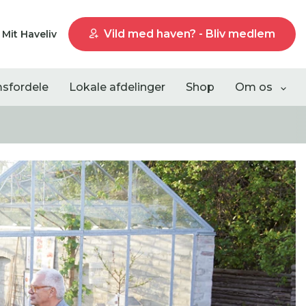
Vild med haven? - Bliv medlem
Mit Haveliv
sfordele
Lokale afdelinger
Shop
Om os
Liste visning