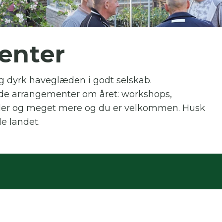
 skal indtaste minimum 3 tegn for at
enter
resultater
l og dyrk haveglæden i godt selskab.
 kan du søge i hele vores katalog af artikler, arrangemen
produkter og åbne haver.
de arrangementer om året: workshops,
eder og meget mere og du er velkommen. Husk
e landet.