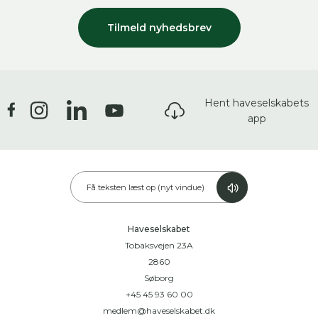
Tilmeld nyhedsbrev
Hent haveselskabets
app
Få teksten læst op (nyt vindue)
Haveselskabet
Tobaksvejen 23A
2860
Søborg
+45 45 93 60 00
medlem@haveselskabet.dk