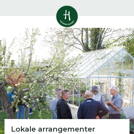
Vis alle
0
resultater
Havestof
0
resultater
Du skal indtaste minimum 3
tegn for at se resultater
Arrangementer
Her kan du søge i hele vores katalog af
0
resultater
artikler, arrangementer, produkter og åbne
haver.
Shop
0
resultater
Åbne haver
0
resultater
Lokale arrangementer