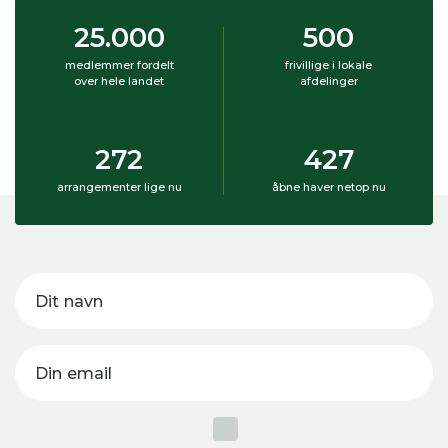
25.000
500
medlemmer fordelt
frivillige i lokale
over hele landet
afdelinger
272
427
arrangementer lige nu
åbne haver netop nu
Dit navn
Din email